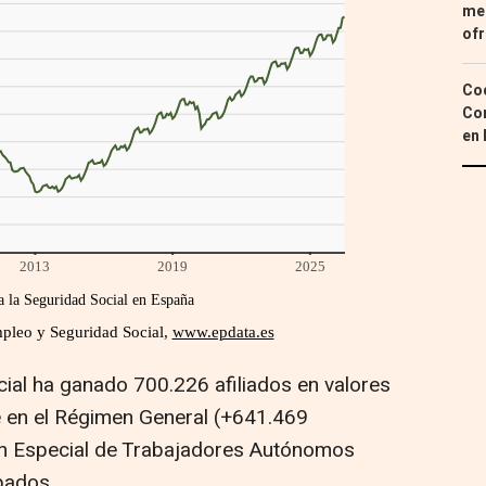
med
ofr
Coc
Con
en 
cial ha ganado 700.226 afiliados en valores
e en el Régimen General (+641.469
en Especial de Trabajadores Autónomos
pados.