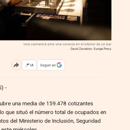
Una camarera sirve una cerveza en el interior de un bar
- David Zorrakino - Europa Press
IA
Seguir en
Abrir opciones para compartir
) -
tubre una media de 159.478 cotizantes
lo que situó el número total de ocupados en
os del Ministerio de Inclusión, Seguridad
 este miércoles.