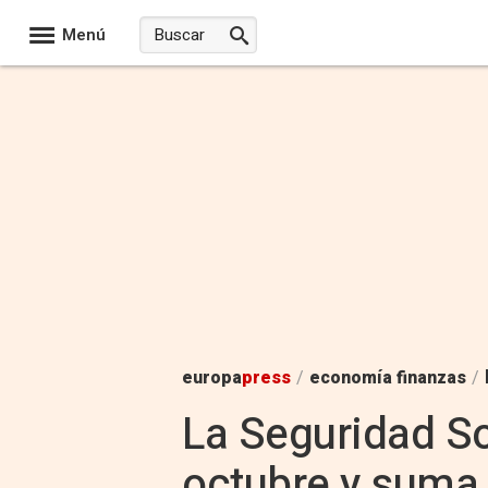
Menú
europa
press
/
economía finanzas
/
La Seguridad So
octubre y suma 