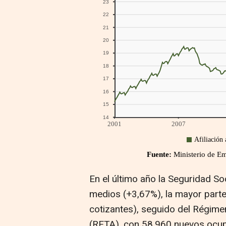
En el último año la Seguridad So
medios (+3,67%), la mayor part
cotizantes), seguido del Régim
(RETA), con 58.960 nuevos ocu