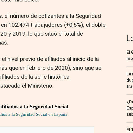
, el número de cotizantes a la Seguridad
 en 102.474 trabajadores (+0,5%), el doble
 y 2019, lo que situó el total de
L
as.
El 
l nivel previo de afiliados al inicio de la
mon
ás que en febrero de 2020), sino que se
La 
iliados de la serie histórica
dup
stacado el Ministerio.
tra
¿Dó
Esp
sub
El 