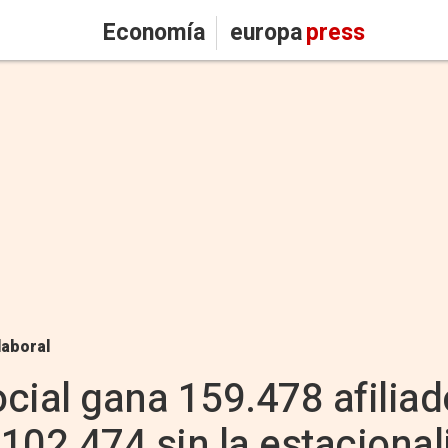
Economía
europa
press
laboral
cial gana 159.478 afilia
102.474 sin la estacional