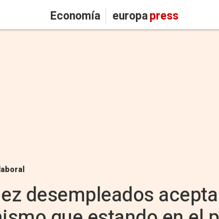
Economía
europa
press
laboral
diez desempleados acepta
mismo que estando en el 