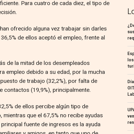
ficiente. Para cuatro de cada diez, el tipo de
L
cisión.
¿De
han ofrecido alguna vez trabajar sin darles
sus
l 36,5% de ellos aceptó el empleo, frente al
req
Esp
los
ás de la mitad de los desempleados
tur
ra empleo debido a su edad, por la mucha
uesto de trabajo (32,2%), por falta de
Día
OIT
de contactos (19,9%), principalmente.
Lab
2,5% de ellos percibe algún tipo de
UPA
, mientras que el 67,5% no recibe ayudas
ven
ren
 principal fuente de ingresos es la ayuda
miliares y amigos, en tanto que uno de