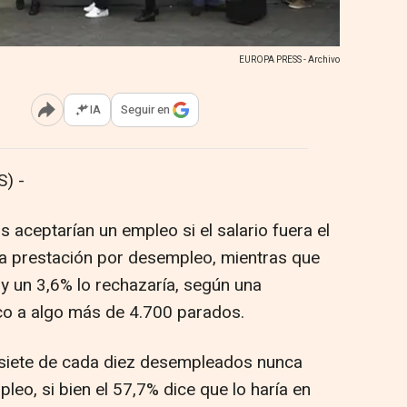
EUROPA PRESS - Archivo
IA
Seguir en
Abrir opciones para compartir
) -
aceptarían un empleo si el salario fuera el
la prestación por desempleo, mientras que
 y un 3,6% lo rechazaría, según una
o a algo más de 4.700 parados.
 siete de cada diez desempleados nunca
eo, si bien el 57,7% dice que lo haría en