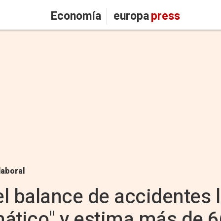
Economía
europa
press
laboral
l balance de accidentes 
ático" y estima más de 6