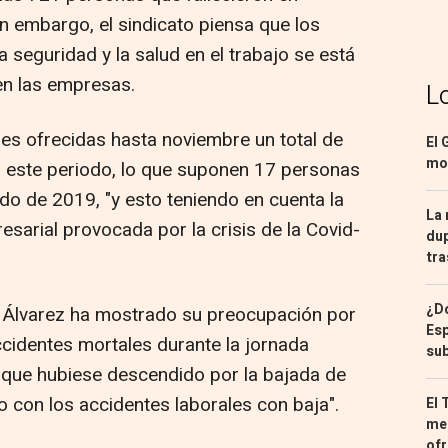
n embargo, el sindicato piensa que los
 seguridad y la salud en el trabajo se está
en las empresas.
L
ales ofrecidas hasta noviembre un total de
El 
mon
n este periodo, lo que suponen 17 personas
o de 2019, "y esto teniendo en cuenta la
La 
esarial provocada por la crisis de la Covid-
dup
tra
¿Dó
e Álvarez ha mostrado su preocupación por
Esp
ccidentes mortales durante la jornada
sub
s que hubiese descendido por la bajada de
do con los accidentes laborales con baja".
El 
med
ofr