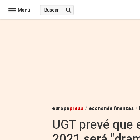
Menú
europa
press
/
economía finanzas
/
UGT prevé que e
2021 será "dram