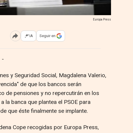
Europa Press
IA
Seguir en
Abrir opciones para compartir
 -
ones y Seguridad Social, Magdalena Valerio,
vencida" de que los bancos serán
ico de pensiones y no repercutirán en los
a la banca que plantea el PSOE para
 de que éste finalmente se implante.
cadena Cope recogidas por Europa Press,