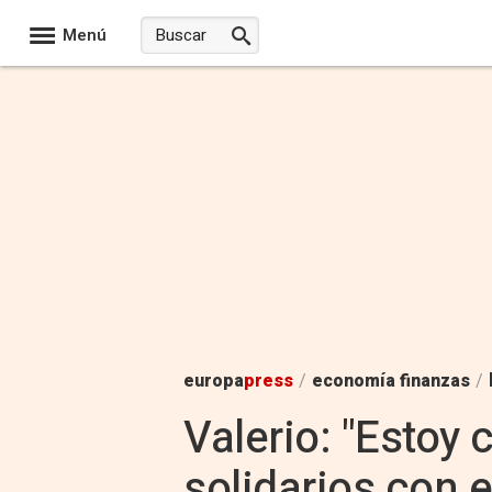
Menú
europa
press
/
economía finanzas
/
Valerio: "Estoy
solidarios con 