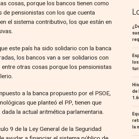
tras cosas, porque los bancos tienen como
L
es de pensionistas con los que cuenta
n el sistema contributivo, los que están en
¿De
sivas.
sus
req
ue este país ha sido solidario con la banca
Esp
radas, los bancos van a ser solidarios con
los
, entre otras cosas porque los pensionistas
tur
lerio.
His
de 
impuesto a la banca propuesto por el PSOE,
1.6
cnológicas que planteó el PP, tienen que
 dada la actual aritmética parlamentaria.
Equ
ret
la 
culo 9 de la Ley General de la Seguridad
de ayudar a financiar el sistema público de