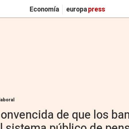
Economía
europa
press
laboral
 convencida de que los ba
el sistema público de pen