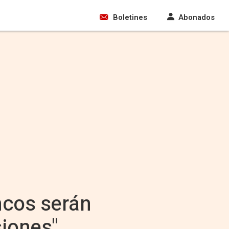
Boletines
Abonados
ncos serán
siones"