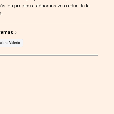
más los propios autónomos ven reducida la
s.
 temas
lena Valerio