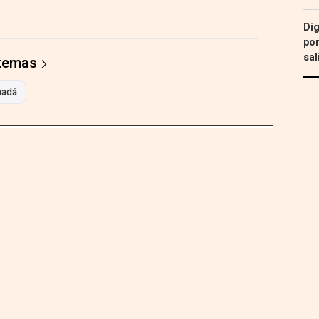
Dig
por
sal
 temas
nadá