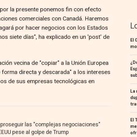
 por la presente ponemos fin con efecto
aciones comerciales con Canadá. Haremos
L
pagará por hacer negocios con los Estados
s siete días", ha explicado en un 'post' de
El 
mon
ción vecina de "copiar" a la Unión Europea
¿Dó
Esp
e forma directa y descarada" a los intereses
sub
 los de sus empresas tecnológicas en
La 
dup
tra
El 
proseguir las "complejas negociaciones"
med
EEUU pese al golpe de Trump
ofr