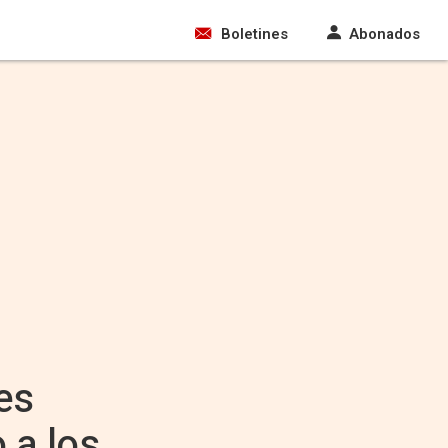
Boletines
Abonados
es
 a los