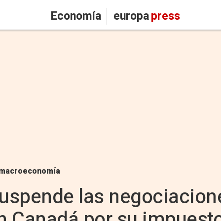
Economía
europa
press
macroeconomía
uspende las negociacion
n Canadá por su impuesto