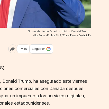
El presidente de Estados Unidos, Donald Trump.
- Ron Sachs - Pool via CNP / Zuma Press / ContactoPh
IA
Seguir en
Abrir opciones para compartir
S) -
, Donald Trump, ha asegurado este viernes
aciones comerciales con Canadá después
ptar un impuesto a los servicios digitales,
cionales estadounidenses.