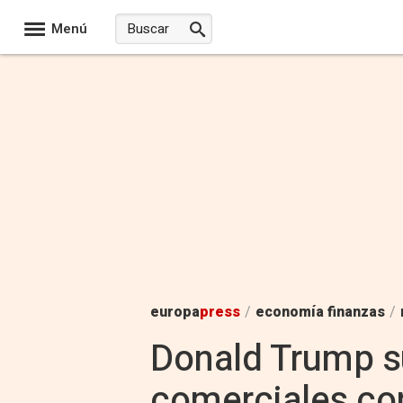
Menú
europa
press
/
economía finanzas
/
Donald Trump s
comerciales co