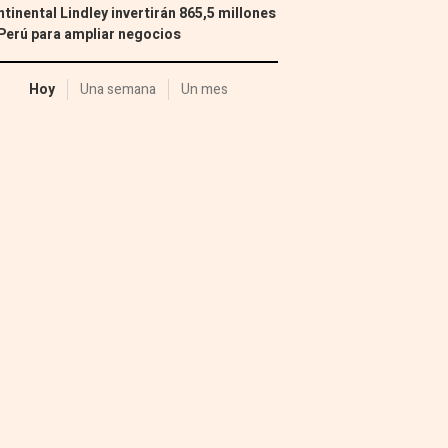
tinental Lindley invertirán 865,5 millones
Perú para ampliar negocios
Hoy
Una semana
Un mes