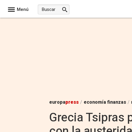
Menú
europa
press
/
economía finanzas
/
Grecia Tsipras 
con la austerid