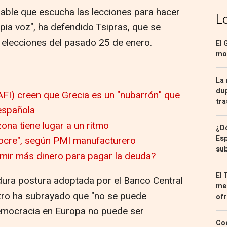
able que escucha las lecciones para hacer
L
pia voz", ha defendido Tsipras, que se
 elecciones del pasado 25 de enero.
El 
mon
La 
dup
AFI) creen que Grecia es un "nubarrón" que
tra
española
ona tiene lugar a un ritmo
¿Dó
Esp
ocre", según PMI manufacturero
sub
mir más dinero para pagar la deuda?
El 
dura postura adoptada por el Banco Central
med
stro ha subrayado que "no se puede
ofr
democracia en Europa no puede ser
Coc