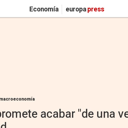
Economía
europa
press
macroeconomía
promete acabar "de una ve
ad