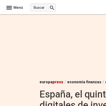
Menú
europa
press
/
economía finanzas
/
España, el quin
digitales de inv