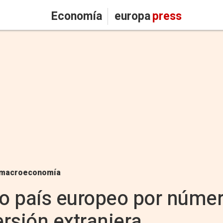
Economía
europa
press
macroeconomía
to país europeo por núme
ersión extranjera