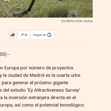
CO2 REVOLUTION - Archivo
IA
Seguir en
Abrir opciones para compartir
SS) -
en Europa por número de proyectos
 y la ciudad de Madrid es la cuarta urbe
para generar el próximo gigante
 del estudio 'Ey Attractiveness Survey'
a la inversión extranjera directa en el
Europa, así como el potencial tecnológico.