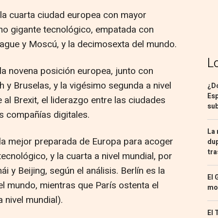
s la cuarta ciudad europea con mayor
imo gigante tecnológico, empatada con
gue y Moscú, y la decimosexta del mundo.
L
 la novena posición europea, junto con
h y Bruselas, y la vigésimo segunda a nivel
¿Dó
Esp
al Brexit, el liderazgo entre las ciudades
sub
s compañías digitales.
La 
es la mejor preparada de Europa para acoger
dup
tra
ecnológico, y la cuarta a nivel mundial, por
 y Beijing, según el análisis. Berlín es la
El 
l mundo, mientras que París ostenta el
mon
 nivel mundial).
El 