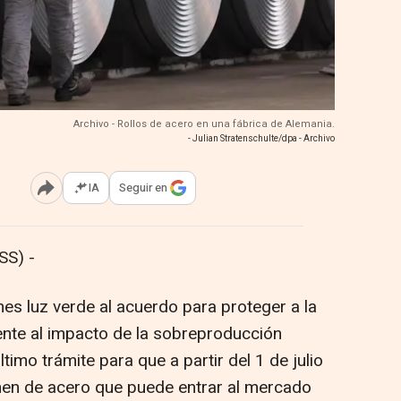
Archivo - Rollos de acero en una fábrica de Alemania.
- Julian Stratenschulte/dpa - Archivo
IA
Seguir en
Abrir opciones para compartir
SS) -
nes luz verde al acuerdo para proteger a la
rente al impacto de la sobreproducción
ltimo trámite para que a partir del 1 de julio
men de acero que puede entrar al mercado