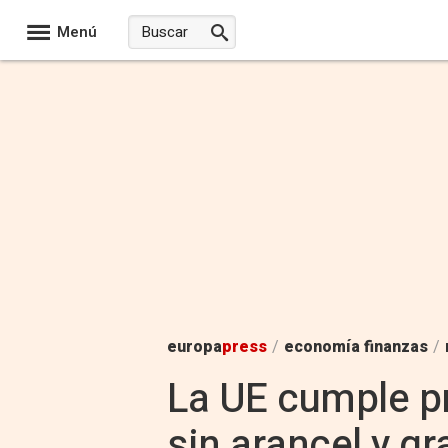
Menú
europa
press
/
economía finanzas
/
La UE cumple pr
sin arancel y gr