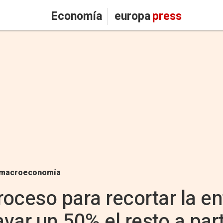
Economía
europa
press
macroeconomía
oceso para recortar la en
avar un 50% el resto a parti