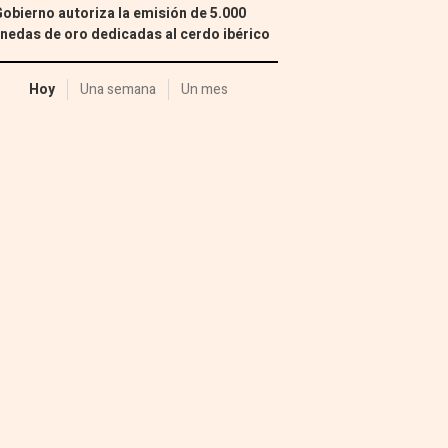
Gobierno autoriza la emisión de 5.000
edas de oro dedicadas al cerdo ibérico
Hoy
Una semana
Un mes