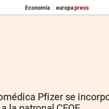
Economía
europa
press
omédica Pfizer se incorp
a la patronal CEOE