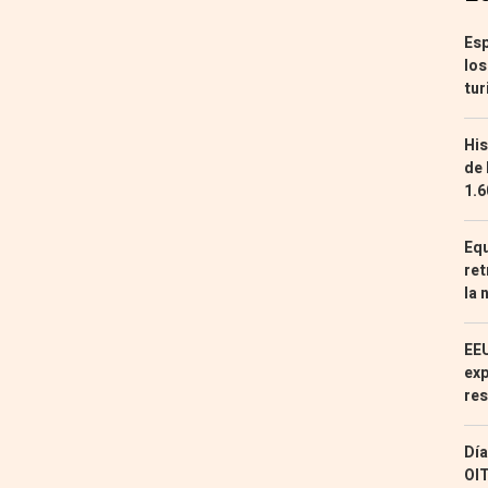
Esp
los
tur
His
de 
1.6
Equ
ret
la 
EEU
exp
res
Día
OIT