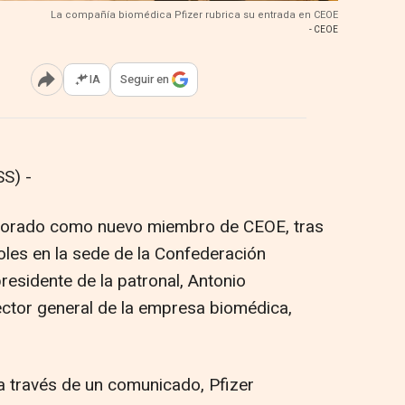
La compañía biomédica Pfizer rubrica su entrada en CEOE
- CEOE
IA
Seguir en
Abrir opciones para compartir
S) -
rporado como nuevo miembro de CEOE, tras
oles en la sede de la Confederación
residente de la patronal, Antonio
rector general de la empresa biomédica,
a través de un comunicado, Pfizer