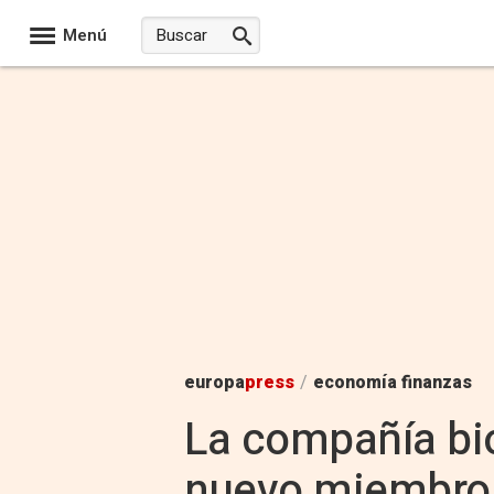
Menú
europa
press
/
economía finanzas
La compañía bi
nuevo miembro 