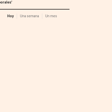
orales'
Hoy
Una semana
Un mes