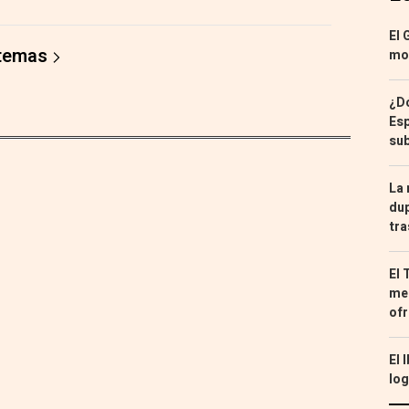
El 
 temas
mon
¿Dó
Esp
sub
La 
dup
tra
El 
med
ofr
El 
log