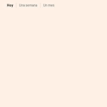
Hoy
Una semana
Un mes