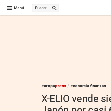
Menú
europa
press
/
economía finanzas
X-ELIO vende si
Japón por casi 