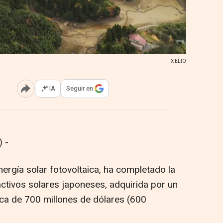
X-ELIO
IA
Seguir en
Abrir opciones para compartir
 -
nergía solar fotovoltaica, ha completado la
activos solares japoneses, adquirida por un
ca de 700 millones de dólares (600