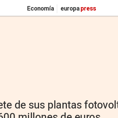
Economía
europa
press
ete de sus plantas fotovol
600 millones de euros