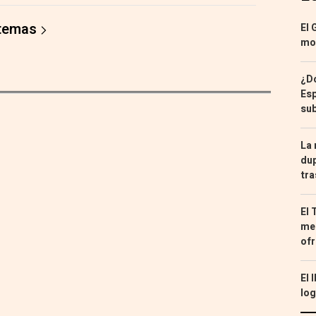
 temas
El 
mon
¿Dó
Esp
sub
La 
dup
tra
El 
med
ofr
El 
log