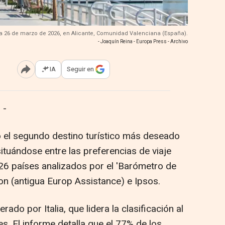
, a 26 de marzo de 2026, en Alicante, Comunidad Valenciana (España).
- Joaquín Reina - Europa Press - Archivo
IA
Seguir en
Abrir opciones para compartir
 -
el segundo destino turístico más deseado
situándose entre las preferencias de viaje
26 países analizados por el 'Barómetro de
n (antigua Europ Assistance) e Ipsos.
ado por Italia, que lidera la clasificación al
es. El informe detalla que el 77% de los