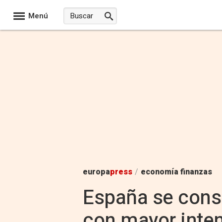
Menú
europa
press
/
economía finanzas
España se cons
con mayor inten