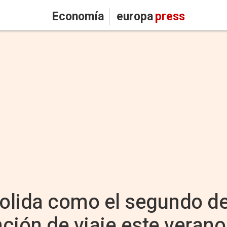
Economía
europa
press
olida como el segundo de
ción de viaje este verano