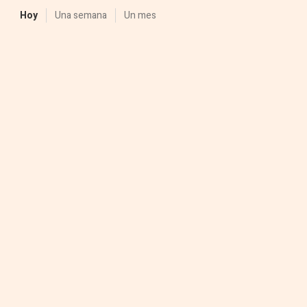
Hoy
Una semana
Un mes