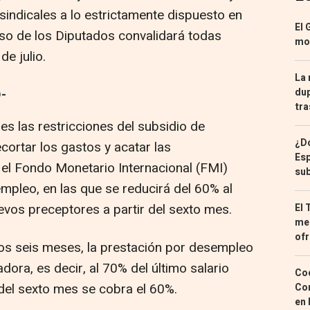
sindicales a lo estrictamente dispuesto en
El 
eso de los Diputados convalidará todas
mon
e julio.
La 
-
dup
tra
s las restricciones del subsidio de
¿Dó
cortar los gastos y acatar las
Esp
el Fondo Monetario Internacional (FMI)
sub
mpleo, en las que se reducirá del 60% al
evos preceptores a partir del sexto mes.
El 
med
ofr
os seis meses, la prestación por desempleo
dora, es decir, al 70% del último salario
Coc
 del sexto mes se cobra el 60%.
Con
en 