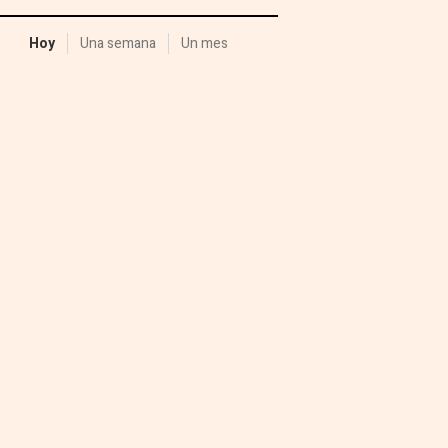
Hoy
Una semana
Un mes