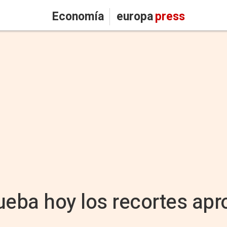
Economía
europa
press
ueba hoy los recortes ap