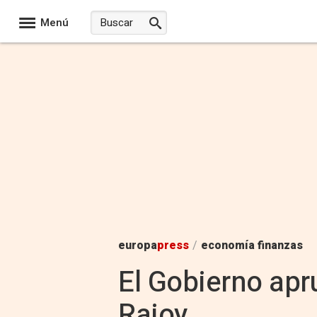
Menú
europa
press
/
economía finanzas
El Gobierno apr
Rajoy