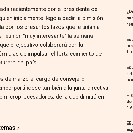
lada recientemente por el presidente de
¿De
ien inicialmente llegó a pedir la dimisión
sus
req
a por los presuntos lazos que le unían a
a reunión "muy interesante" la semana
Esp
ue el ejecutivo colaborará con la
los
tur
rmulas de impulsar el fortalecimiento del
urero del país.
Equ
ret
s de marzo el cargo de consejero
la 
eincorporándose también a la junta directiva
His
e microprocesadores, de la que dimitió en
de 
1.6
EEU
 temas
exp