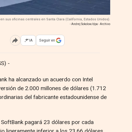
l en sus oficinas centrales en Santa Clara (California, Estados Unidos).
- Andrej Sokolow/dpa - Archivo
IA
Seguir en
Abrir opciones para compartir
S) -
nk ha alcanzado un acuerdo con Intel
versión de 2.000 millones de dólares (1.712
ordinarias del fabricante estadounidense de
, SoftBank pagará 23 dólares por cada
cio ligeramente inferior a los 23,66 dólares