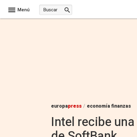
Menú
europa
press
/
economía finanzas
Intel recibe un
de SoftBank