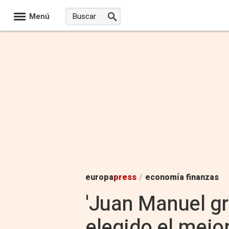
Menú
europa
press
/
economía finanzas
'Juan Manuel gr
elegido el mejo