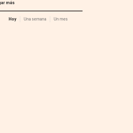
gar más
Hoy
Una semana
Un mes