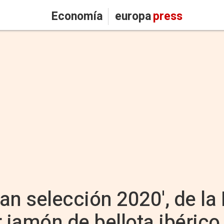
Economía
europa
press
an selección 2020', de la
r jamón de bellota ibéric