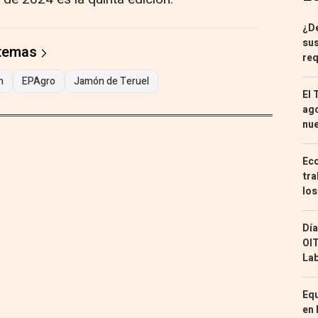
¿De
sus
 temas
req
n
EPAgro
Jamón de Teruel
El 
ago
nu
Eco
tra
los
Día
OIT
Lab
Equ
en 