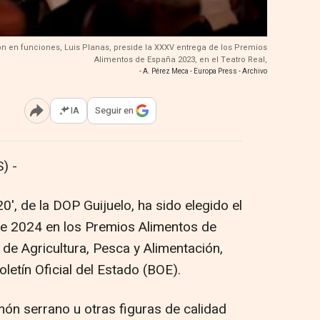
ión en funciones, Luis Planas, preside la XXXV entrega de los Premios
Alimentos de España 2023, en el Teatro Real,
- A. Pérez Meca - Europa Press - Archivo
IA
Seguir en
Abrir opciones para compartir
) -
', de la DOP Guijuelo, ha sido elegido el
de 2024 en los Premios Alimentos de
 de Agricultura, Pesca y Alimentación,
letín Oficial del Estado (BOE).
món serrano u otras figuras de calidad