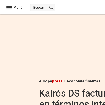
Menú
europa
press
/
economía finanzas
Kairós DS factu
en términos int