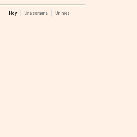
Hoy
Una semana
Un mes