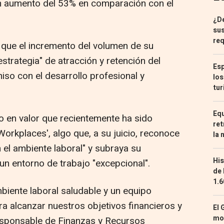
n aumento del 53% en comparación con el
¿De
sus
req
n que el incremento del volumen de su
 estrategia" de atracción y retención del
Esp
iso con el desarrollo profesional y
los
tur
Equ
to en valor que recientemente ha sido
ret
orkplaces', algo que, a su juicio, reconoce
la 
n el ambiente laboral" y subraya su
His
n entorno de trabajo "excepcional".
de 
1.6
iente laboral saludable y un equipo
 alcanzar nuestros objetivos financieros y
El 
mon
responsable de Finanzas y Recursos