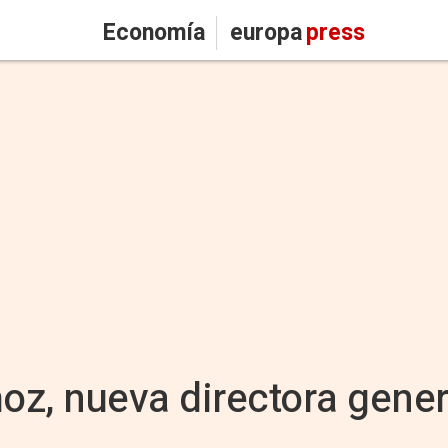
Economía
europa
press
z, nueva directora genera