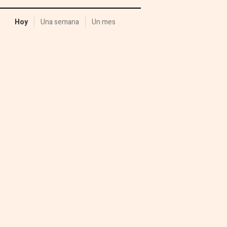
Hoy
Una semana
Un mes