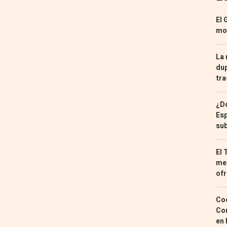
El 
mon
La 
dup
tra
¿Dó
Esp
sub
El 
med
ofr
Coc
Con
en 