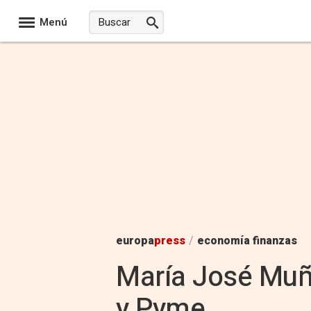
Menú
europa
press
/
economía finanzas
María José Muño
y Pyme