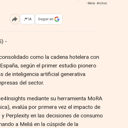
- Meliá - Archivo
IA
Seguir en
Abrir opciones para compartir
) -
a consolidado como la cadena hotelera con
 España, según el primer estudio pionero
de inteligencia artificial generativa
presas del sector.
nce4Insights mediante su herramienta MoRA
ica), evalúa por primera vez el impacto de
 Perplexity en las decisiones de consumo
nando a Meliá en la cúspide de la