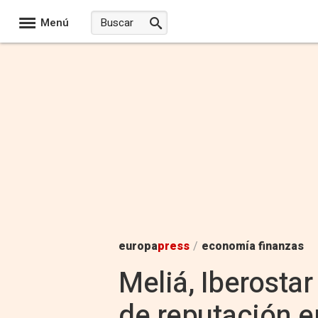
Menú
europa
press
/
economía finanzas
Meliá, Iberosta
de reputación en