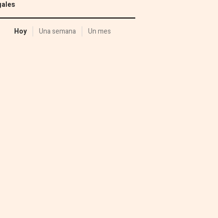
gales
Hoy
Una semana
Un mes