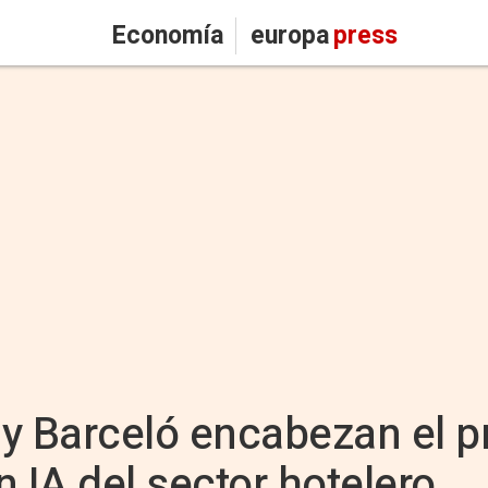
Economía
europa
press
r y Barceló encabezan el p
 IA del sector hotelero