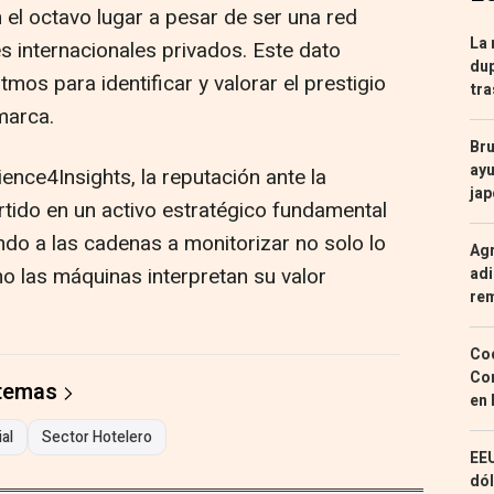
 el octavo lugar a pesar de ser una red
La 
s internacionales privados. Este dato
dup
tmos para identificar y valorar el prestigio
tra
 marca.
Bru
ayu
ence4Insights, la reputación ante la
ja
vertido en un activo estratégico fundamental
ando a las cadenas a monitorizar no solo lo
Agr
o las máquinas interpretan su valor
adi
re
Coc
Con
 temas
en 
ial
Sector Hotelero
EEU
dól