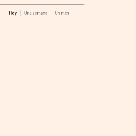
Hoy
Una semana
Un mes