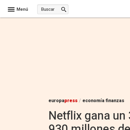
Menú
europa
press
/
economía finanzas
Netflix gana un
930 millones de