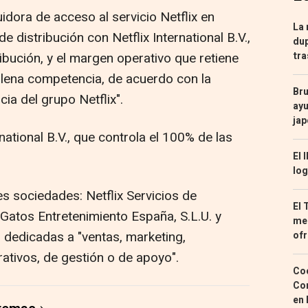
dora de acceso al servicio Netflix en
La 
 distribución con Netflix International B.V.,
dup
ibución, y el margen operativo que retiene
tra
 plena competencia, de acuerdo con la
Bru
cia del grupo Netflix".
ayu
ja
rnational B.V., que controla el 100% de las
El 
log
es sociedades: Netflix Servicios de
El 
 Gatos Entretenimiento España, S.L.U. y
med
, dedicadas a "ventas, marketing,
ofr
rativos, de gestión o de apoyo".
Coc
Con
en 