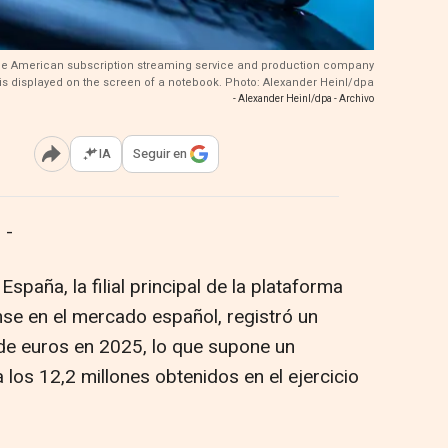
f the American subscription streaming service and production company
x is displayed on the screen of a notebook. Photo: Alexander Heinl/dpa
- Alexander Heinl/dpa - Archivo
IA
Seguir en
Abrir opciones para compartir
 -
España, la filial principal de la plataforma
se en el mercado español, registró un
 de euros en 2025, lo que supone un
los 12,2 millones obtenidos en el ejercicio