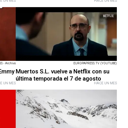
E UN MES
HACE UN MES
 - Archivo
EUROPAPRESS.TV (YOUTUBE)
l Emmy
Muertos S.L. vuelve a Netflix con su
última temporada el 7 de agosto
E UN MES
HACE UN MES