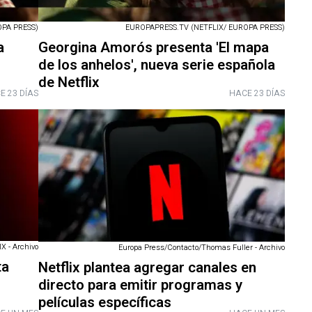
OPA PRESS)
EUROPAPRESS.TV (NETFLIX/ EUROPA PRESS)
a
Georgina Amorós presenta 'El mapa
de los anhelos', nueva serie española
de Netflix
E 23 DÍAS
HACE 23 DÍAS
X - Archivo
Europa Press/Contacto/Thomas Fuller - Archivo
ta
Netflix plantea agregar canales en
directo para emitir programas y
películas específicas