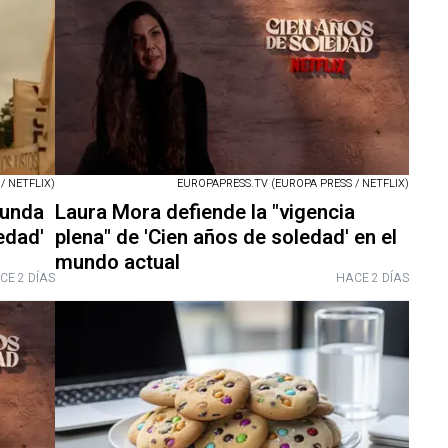
/ NETFLIX)
EUROPAPRESS.TV (EUROPA PRESS / NETFLIX)
gunda
Laura Mora defiende la "vigencia
edad'
plena" de 'Cien años de soledad' en el
mundo actual
CE 2 DÍAS
HACE 2 DÍAS