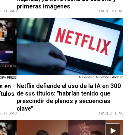
primeras imágenes
E 11 DÍAS
HACE 15 DÍAS
Alexander Heinl/dpa - Archivo
ROPA PRESS
Netflix defiende el uso de la IA en 300
s en
de sus títulos: "habrían tenido que
ítulos
prescindir de planos y secuencias
clave"
E 17 DÍAS
HACE 21 DÍAS