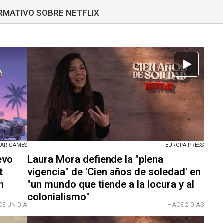
ORMATIVO SOBRE NETFLIX
AR GAMES
EUROPA PRESS
evo
Laura Mora defiende la "plena
t
vigencia" de 'Cien años de soledad' en
n
"un mundo que tiende a la locura y al
colonialismo"
E UN DÍA
HACE 2 DÍAS