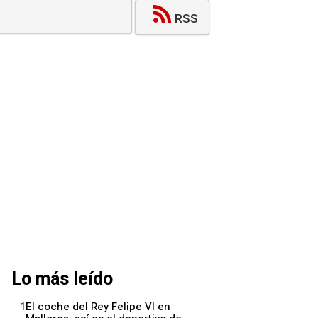
RSS
Lo más leído
1
El coche del Rey Felipe VI en