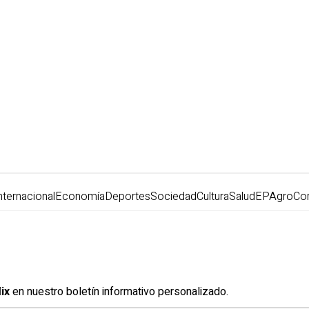
nternacional
Economía
Deportes
Sociedad
Cultura
Salud
EPAgro
Co
ix
en nuestro boletín informativo personalizado.