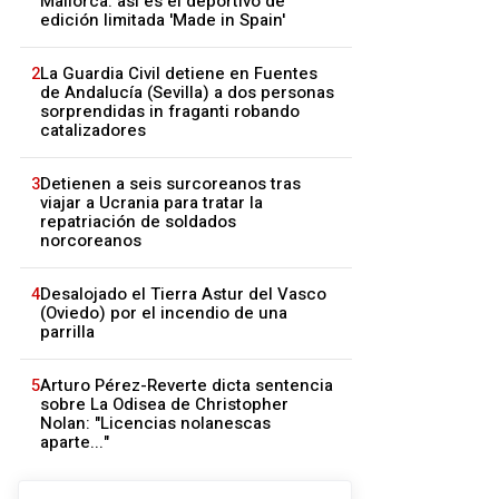
Mallorca: así es el deportivo de
edición limitada 'Made in Spain'
2
La Guardia Civil detiene en Fuentes
de Andalucía (Sevilla) a dos personas
sorprendidas in fraganti robando
catalizadores
3
Detienen a seis surcoreanos tras
viajar a Ucrania para tratar la
repatriación de soldados
norcoreanos
4
Desalojado el Tierra Astur del Vasco
(Oviedo) por el incendio de una
parrilla
5
Arturo Pérez-Reverte dicta sentencia
sobre La Odisea de Christopher
Nolan: "Licencias nolanescas
aparte..."