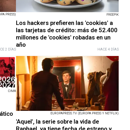
PA PRESS)
FREEPIK
Los hackers prefieren las 'cookies' a
las tarjetas de crédito: más de 52.400
millones de 'cookies' robadas en un
año
CE 2 DÍAS
HACE 4 DÍAS
CIMA
ático
EUROPAPRESS.TV (EUROPA PRESS Y NETFLIX)
'Aquel', la serie sobre la vida de
Raphael, ya tiene fecha de estreno y