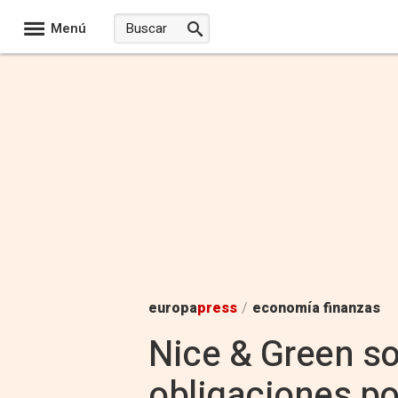
Menú
europa
press
/
economía finanzas
Nice & Green so
obligaciones por