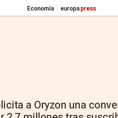
Economía
europa
press
licita a Oryzon una conve
 2,7 millones tras suscrib