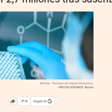
Archivo - Recurso de Oryzon Genomics.
- ORYZON GENOMICS - Archivo
IA
Seguir en
Abrir opciones para compartir