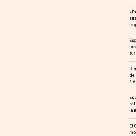
¿De
sus
req
Esp
los
tur
His
de 
1.6
Equ
ret
la 
El 
mon