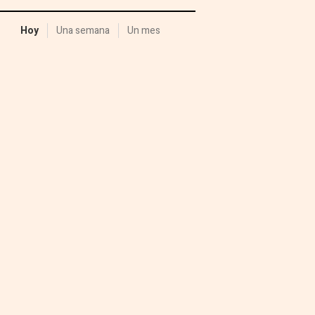
Hoy
Una semana
Un mes