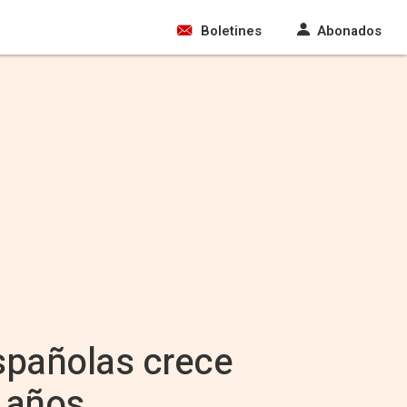
Boletines
Abonados
spañolas crece
0 años