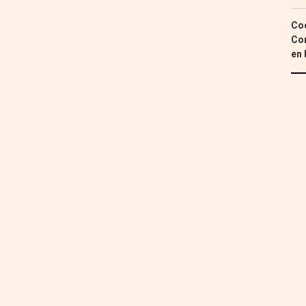
Coc
Con
en 