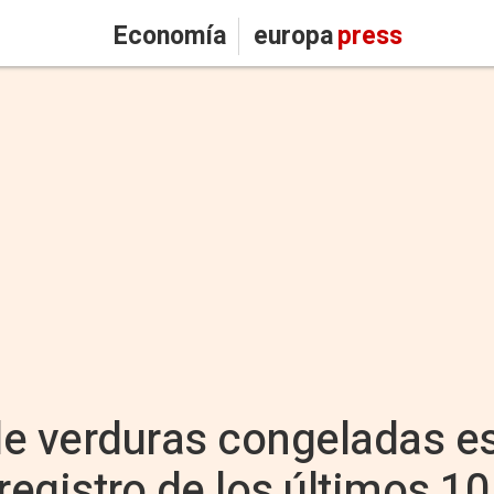
Economía
europa
press
de verduras congeladas e
registro de los últimos 1