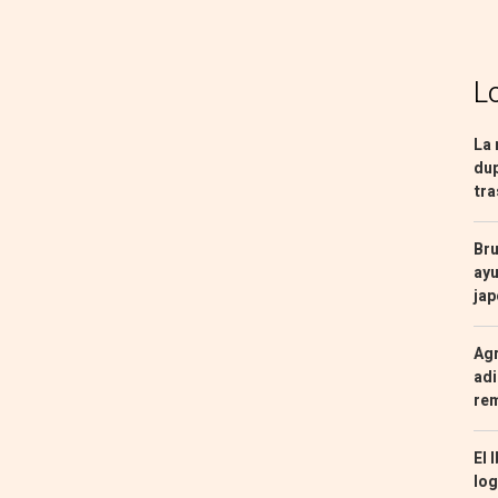
L
La 
dup
tra
Bru
ayu
ja
Agr
adi
re
El 
log