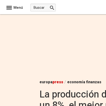
Menú
europa
press
/
economía finanzas
La producción 
un 8%, el mejor 