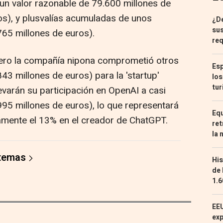
 un valor razonable de 79.600 millones de
os), y plusvalías acumuladas de unos
¿De
sus
765 millones de euros).
req
ero la compañía nipona comprometió otros
Esp
43 millones de euros) para la 'startup'
los
tur
evarán su participación en OpenAI a casi
995 millones de euros), lo que representará
Equ
amente el 13% en el creador de ChatGPT.
ret
la 
 temas
His
de 
1.6
EEU
exp