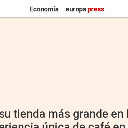
Economía
europa
press
 su tienda más grande en
eriencia única de café en