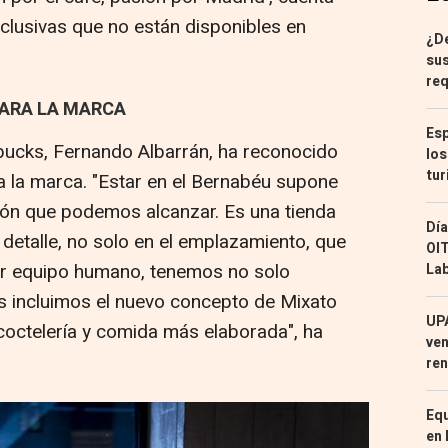
clusivas que no están disponibles en
¿De
sus
req
PARA LA MARCA
Esp
rbucks, Fernando Albarrán, ha reconocido
los
tur
a la marca. "Estar en el Bernabéu supone
ión que podemos alcanzar. Es una tienda
Día
detalle, no solo en el emplazamiento, que
OIT
or equipo humano, tenemos no solo
Lab
s incluimos el nuevo concepto de Mixato
UPA
coctelería y comida más elaborada", ha
ven
ren
Equ
en 