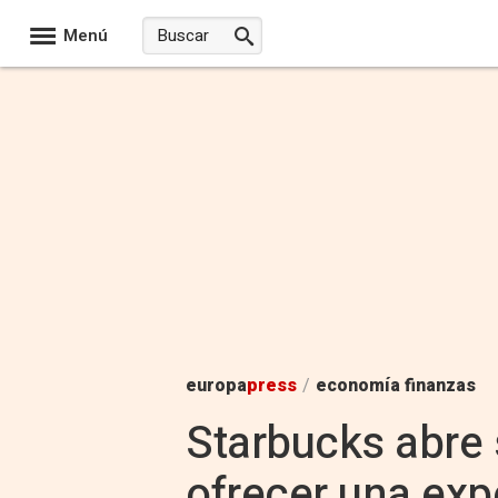
Menú
europa
press
/
economía finanzas
Starbucks abre
ofrecer una exp