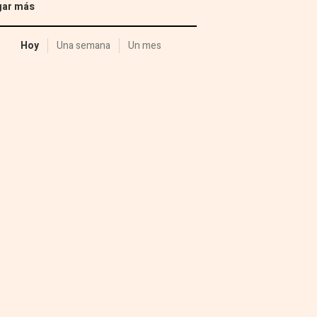
gar más
Hoy
Una semana
Un mes