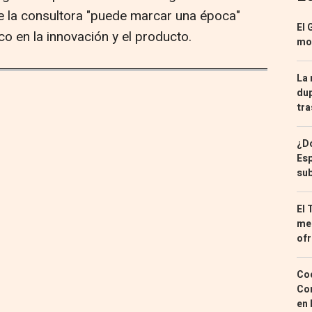
ue la consultora "puede marcar una época"
El 
oco en la innovación y el producto.
mon
La 
dup
tra
¿Dó
Esp
sub
El 
med
ofr
Coc
Con
en 