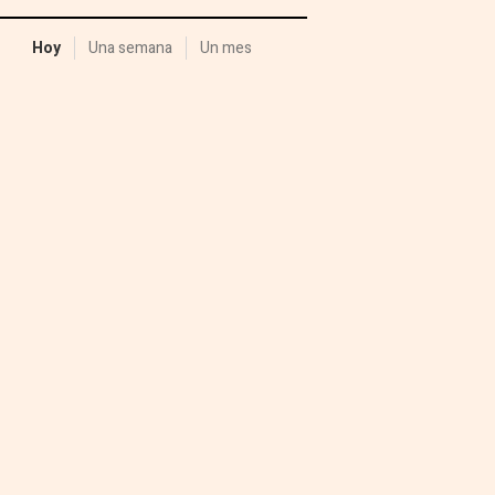
Hoy
Una semana
Un mes