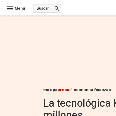
Menú
europa
press
/
economía finanzas
La tecnológica 
millones