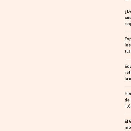
¿De
sus
req
Esp
los
tur
Equ
ret
la 
His
de 
1.6
El 
mon