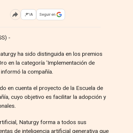
IA
Seguir en
Abrir opciones para compartir
S) -
aturgy ha sido distinguida en los premios
ro en la categoría 'Implementación de
', informó la compañía.
do en cuenta el proyecto de la Escuela de
añía, cuyo objetivo es facilitar la adopción y
onales.
rtificial, Naturgy forma a todos sus
tas de inteligencia artificial generativa que