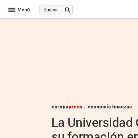
Menú
europa
press
/
economía finanzas
La Universidad 
su formación en 