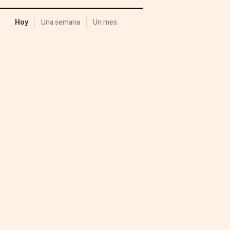
Hoy
Una semana
Un mes