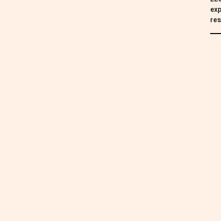
exp
res