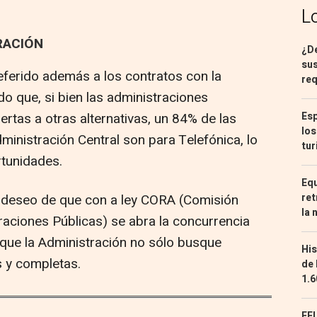
L
RACIÓN
¿De
sus
eferido además a los contratos con la
req
do que, si bien las administraciones
ertas a otras alternativas, un 84% de las
Esp
los
ministración Central son para Telefónica, lo
tur
tunidades.
Equ
 deseo de que con a ley CORA (Comisión
ret
la 
raciones Públicas) se abra la concurrencia
que la Administración no sólo busque
His
s y completas.
de 
1.6
EEU