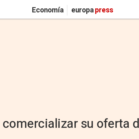
Economía
europa
press
omercializar su oferta de