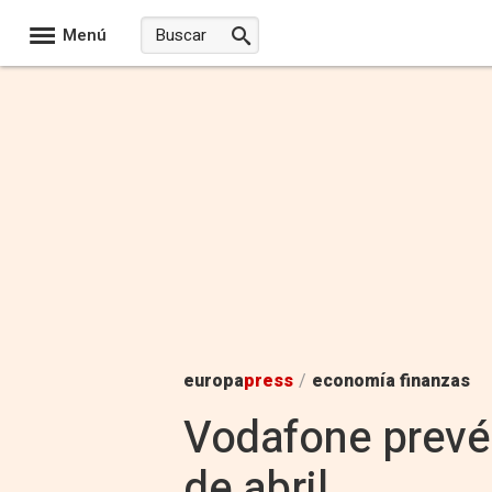
Menú
europa
press
/
economía finanzas
Vodafone prevé c
de abril