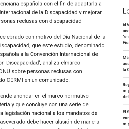
enciaria española con el fin de adaptarla a
L
Internacional de la Discapacidad y mejorar
ersonas reclusas con discapacidad.
El 
nie
 celebrado con motivo del Día Nacional de la
"en
Fis
Discapacidad, que este estudio, denominado
española a la Convención Internacional de
Má
n Discapacidad', analiza elmarco
aco
la 
a ONU sobre personas reclusas con
ado CERMI en un comunicado.
Reg
mig
tende ahondar en el marco normativo
del
eria y que concluye con una serie de
El 
 legislación nacional a los mandatos de
eur
 aseverado debe hacer alusión de manera
mi