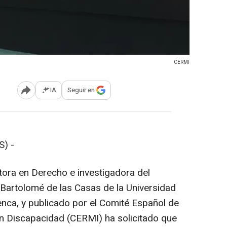
CERMI
IA
Seguir en
Abrir opciones para compartir
) -
tora en Derecho e investigadora del
Bartolomé de las Casas de la Universidad
uenca, y publicado por el Comité Español de
 Discapacidad (CERMI) ha solicitado que