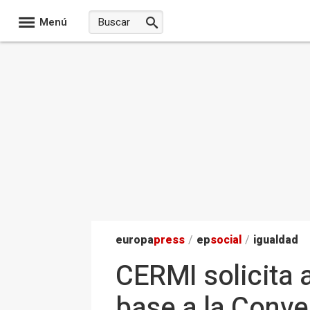
Menú
europa
press
/
ep
social
/
igualdad
CERMI solicita a
base a la Conv