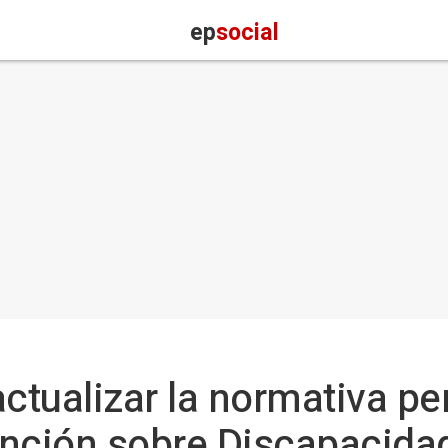
ep
social
ctualizar la normativa pe
ención sobre Discapacida