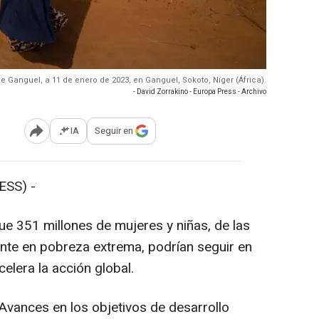
e Ganguel, a 11 de enero de 2023, en Ganguel, Sokoto, Níger (África).
- David Zorrakino - Europa Press - Archivo
IA
Seguir en
Abrir opciones para compartir
SS) -
 351 millones de mujeres y niñas, de las
nte en pobreza extrema, podrían seguir en
elera la acción global.
vances en los objetivos de desarrollo