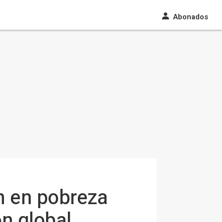
Abonados
n en pobreza
n global,