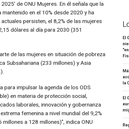
 2025' de ONU Mujeres. En él señala que la
a mantenido en el 10% desde 2020 y ha
 actuales persisten, el 8,2% de las mujeres
L
2,15 dólares al día para 2030 (351
El 
nie
"en
rte de las mujeres en situación de pobreza
Fis
ca Subsahariana (233 millones) y Asia
).
Má
aco
la 
a para impulsar la agenda de los ODS
ble) en materia de protección social,
El 
cados laborales, innovación y gobernanza
eur
mi
 extrema femenina a nivel mundial del 9,2%
 millones a 128 millones)", indica ONU
Reg