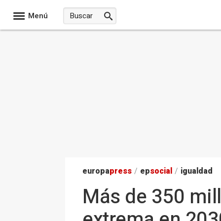
Menú
europa
press
/
ep
social
/
igualdad
Más de 350 mil
extrema en 2030