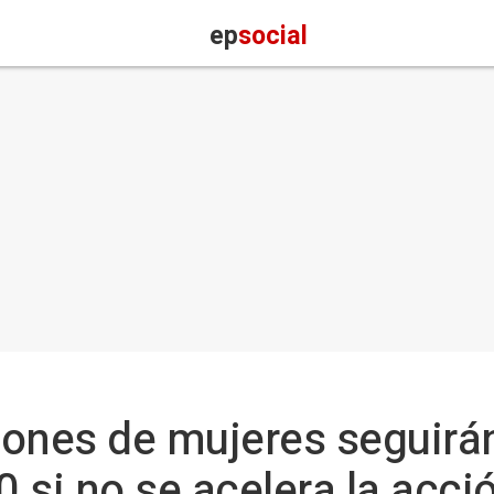
ep
social
lones de mujeres seguirá
 si no se acelera la acció