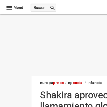
Menú
europa
press
/
ep
social
/
infancia
Shakira aprovec
llamamiento glob