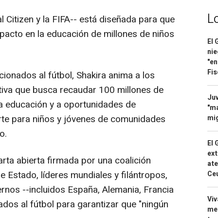
L
 Citizen y la FIFA-- está diseñada para que
acto en la educación de millones de niños
El 
nie
"en
Fis
icionados al fútbol, Shakira anima a los
ativa que busca recaudar 100 millones de
Juv
la educación y a oportunidades de
"ma
rte para niños y jóvenes de comunidades
mig
o.
El 
ext
arta abierta firmada por una coalición
ate
e Estado, líderes mundiales y filántropos,
Ce
rnos --incluidos España, Alemania, Francia
Viv
ados al fútbol para garantizar que "ningún
men