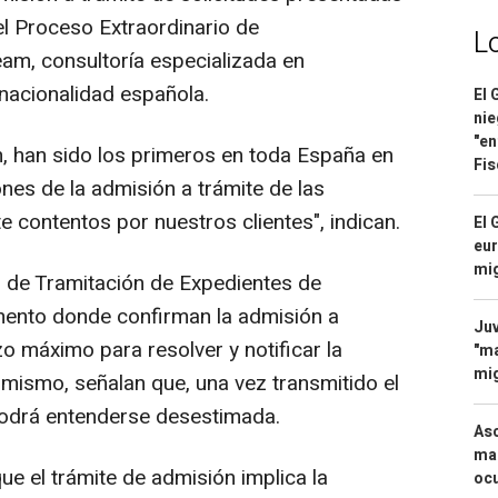
l Proceso Extraordinario de
L
eam, consultoría especializada en
 nacionalidad española.
El 
nie
"en
 han sido los primeros en toda España en
Fis
nes de la admisión a trámite de las
 contentos por nuestros clientes", indican.
El 
eur
mi
d de Tramitación de Expedientes de
mento donde confirman la admisión a
Juv
azo máximo para resolver y notificar la
"ma
mig
imismo, señalan que, una vez transmitido el
podrá entenderse desestimada.
Asc
mac
e el trámite de admisión implica la
ocu