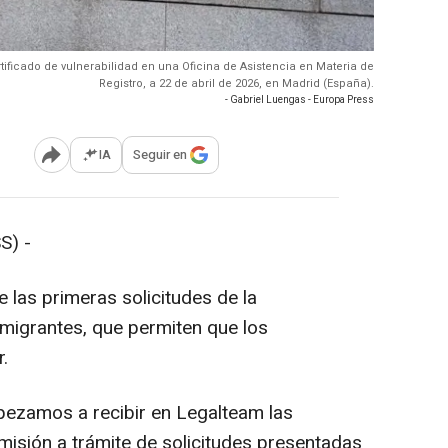
ificado de vulnerabilidad en una Oficina de Asistencia en Materia de
Registro, a 22 de abril de 2026, en Madrid (España).
- Gabriel Luengas - Europa Press
IA
Seguir en
Abrir opciones para compartir
S) -
e las primeras solicitudes de la
 migrantes, que permiten que los
.
ezamos a recibir en Legalteam las
isión a trámite de solicitudes presentadas