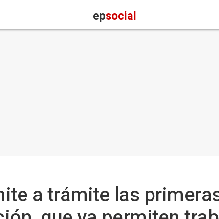
ep
social
ite a trámite las primeras
ción, que ya permiten trab