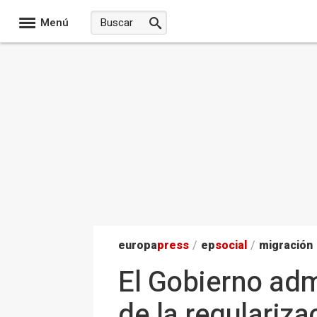
Menú
europa
press
/
ep
social
/
migración
El Gobierno adm
de la regulariza