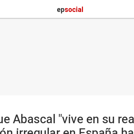
ep
social
e Abascal "vive en su rea
ión irregular en España h