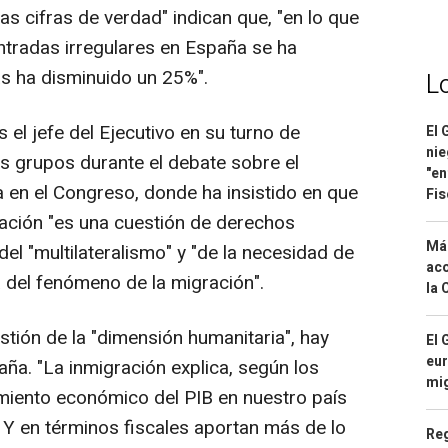
as cifras de verdad" indican que, "en lo que
ntradas irregulares en España se ha
s ha disminuido un 25%".
L
 el jefe del Ejecutivo en su turno de
El 
nie
os grupos durante el debate sobre el
"en
 en el Congreso, donde ha insistido en que
Fis
ación "es una cuestión de derechos
Má
l "multilateralismo" y "de la necesidad de
aco
 del fenómeno de la migración".
la 
tión de la "dimensión humanitaria", hay
El 
eur
aña. "La inmigración explica, según los
mi
imiento económico del PIB en nuestro país
 Y en términos fiscales aportan más de lo
Reg