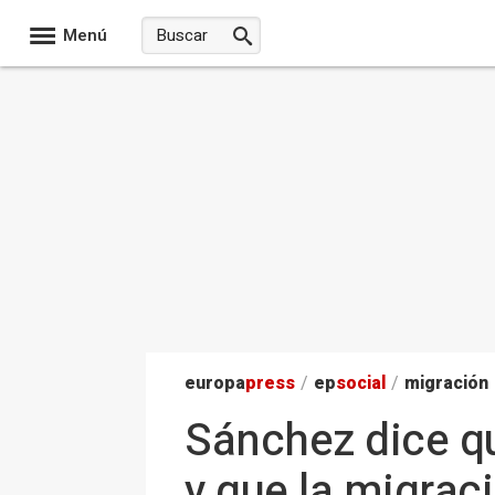
Menú
europa
press
/
ep
social
/
migración
Sánchez dice qu
y que la migrac