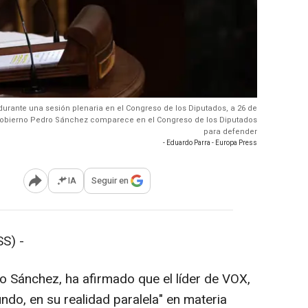
durante una sesión plenaria en el Congreso de los Diputados, a 26 de
l Gobierno Pedro Sánchez comparece en el Congreso de los Diputados
para defender
- Eduardo Parra - Europa Press
IA
Seguir en
Abrir opciones para compartir
S) -
o Sánchez, ha afirmado que el líder de VOX,
ndo, en su realidad paralela" en materia