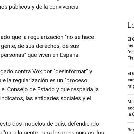
ios públicos y de la convivencia.
L
rmado que la regularización "no se hace
El 
la gente, de sus derechos, de sus
nie
"en
e personas" que viven en España.
Fis
rgado contra Vox por "desinformar" y
El 
que la regularización es un "proceso
eur
mi
 el Consejo de Estado y que respalda la
 sindicatos, las entidades sociales y el
Má
aco
la 
uesto dos modelos de país, defendiendo
Reg
 "para la gente, para los pensionistas, los