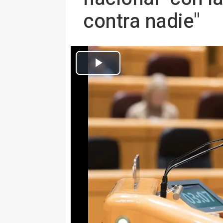
contra nadie"
Archivo - La senadora de Vox, Paloma Gómez Enríquez, durante
Europa Press Sociedad
Actualizado: martes, 21 abril 2026 19:14
MADRID 21 Abr. (EUROPA PRESS
La senadora de Vox, Paloma Góm
"prioridad nacional" con la regul
mientras la ministra de Inclusió
ha asegurado que "no se hace co