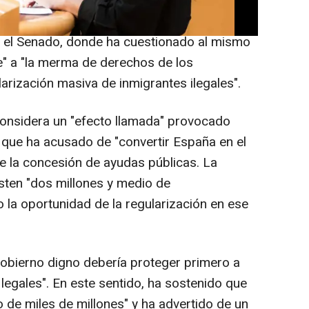
regularización masiva ignorando el
?", ha preguntado la senadora Gómez en la
n el Senado, donde ha cuestionado al mismo
e" a "la merma de derechos de los
arización masiva de inmigrantes ilegales".
 considera un "efecto llamada" provocado
al que ha acusado de "convertir España en el
te la concesión de ayudas públicas. La
sten "dos millones y medio de
la oportunidad de la regularización en ese
obierno digno debería proteger primero a
 legales". En este sentido, ha sostenido que
 de miles de millones" y ha advertido de un