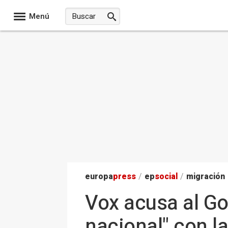
Menú
europa
press
/
ep
social
/
migración
Vox acusa al Gob
nacional" con la