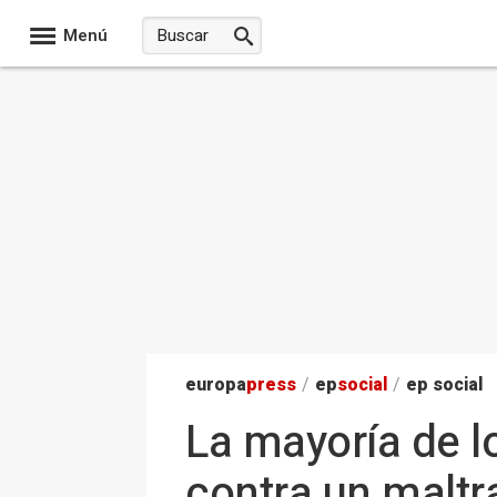
Menú
europa
press
/
ep
social
/
ep social
La mayoría de l
contra un maltr