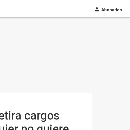
Abonados
etira cargos
ujer no quiere