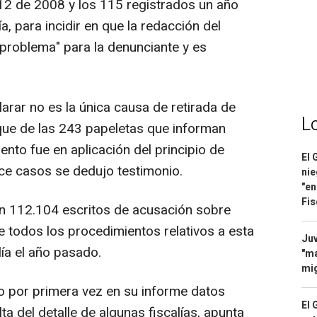
12 de 2008 y los 115 registrados un año
a, para incidir en que la redacción del
 problema" para la denunciante y es
arar no es la única causa de retirada de
L
que de las 243 papeletas que informan
ento fue en aplicación del principio de
El 
ce casos se dedujo testimonio.
nie
"en
Fis
on 112.104 escritos de acusación sobre
e todos los procedimientos relativos a esta
Juv
lía el año pasado.
"ma
mig
ño por primera vez en su informe datos
El 
ta del detalle de algunas fiscalías, apunta