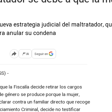
ueva estrategia judicial del maltratador, q
ara anular su condena
IA
Seguir en
Abrir opciones para compartir
S) -
ue la Fiscalía decide retirar los cargos
de género se produce porque la mujer,
larar contra un familiar directo que recoge
iciamiento Criminal, decide no testificar