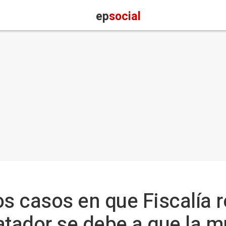
ep
social
os casos en que Fiscalía r
atador se debe a que la m