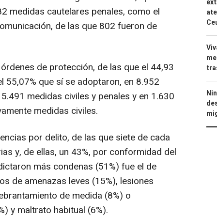
ext
2 medidas cautelares penales, como el
ate
Ce
 comunicación, de las que 802 fueron de
Viv
men
 órdenes de protección, de las que el 44,93
tra
l 55,07% que sí se adoptaron, en 8.952
Nin
5.491 medidas civiles y penales y en 1.630
des
vamente medidas civiles.
mig
encias por delito, de las que siete de cada
as y, de ellas, un 43%, por conformidad del
e dictaron más condenas (51%) fue el de
los de amenazas leves (15%), lesiones
ebrantamiento de medida (8%) o
 y maltrato habitual (6%).