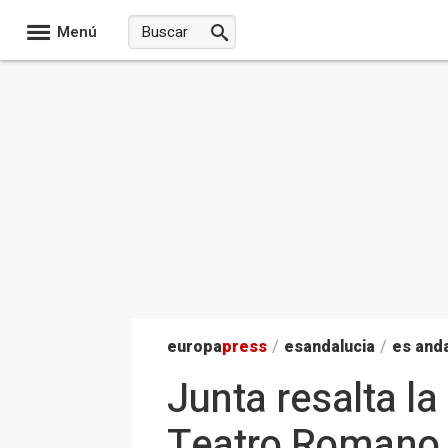
Menú
europa
press
/
esandalucia
/
es anda
Junta resalta la
Teatro Romano d