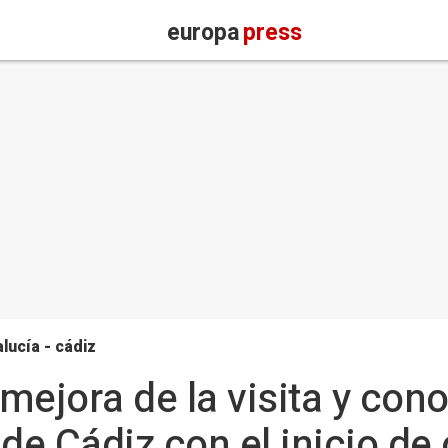
europa
press
lucía - cádiz
 mejora de la visita y con
e Cádiz con el inicio de