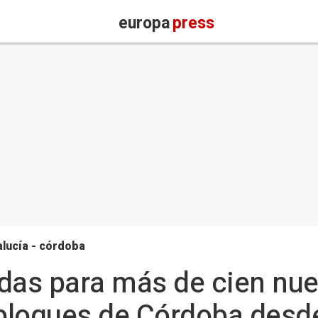
europa
press
lucía - córdoba
udas para más de cien nu
bloques de Córdoba desd