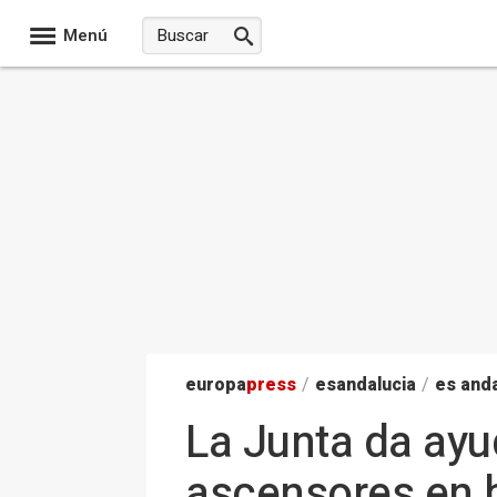
Menú
europa
press
/
esandalucia
/
es anda
La Junta da ay
ascensores en 