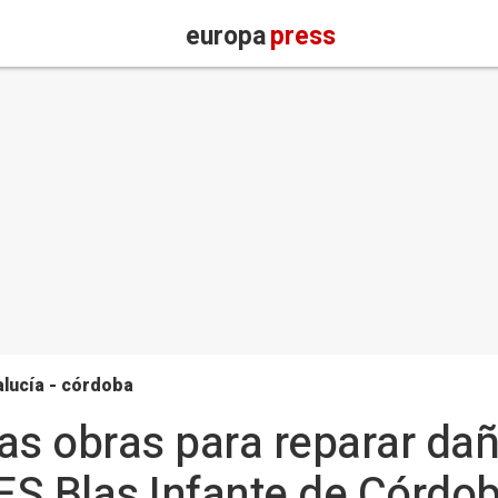
europa
press
lucía - córdoba
las obras para reparar da
IES Blas Infante de Córdo