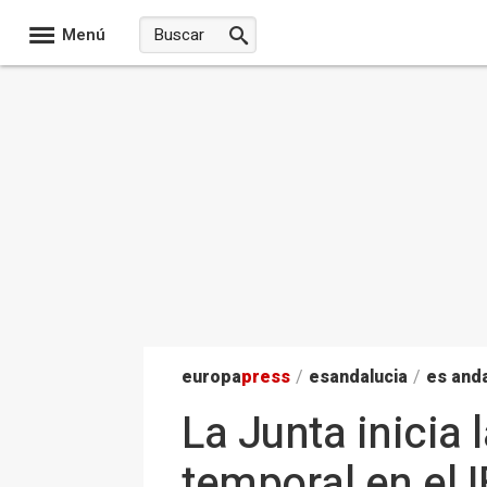
Menú
europa
press
/
esandalucia
/
es anda
La Junta inicia 
temporal en el 