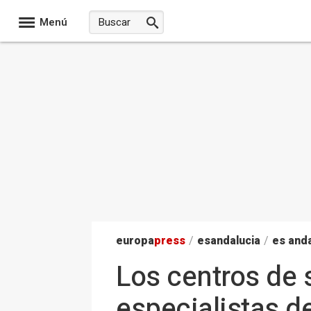
Menú
europa
press
/
esandalucia
/
es anda
Los centros de 
especialistas de