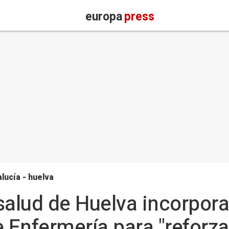
europa
press
lucía - huelva
salud de Huelva incorpor
 Enfermería para "reforza