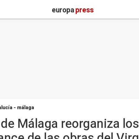
europa
press
lucía - málaga
l de Málaga reorganiza lo
ance de las obras del Virg