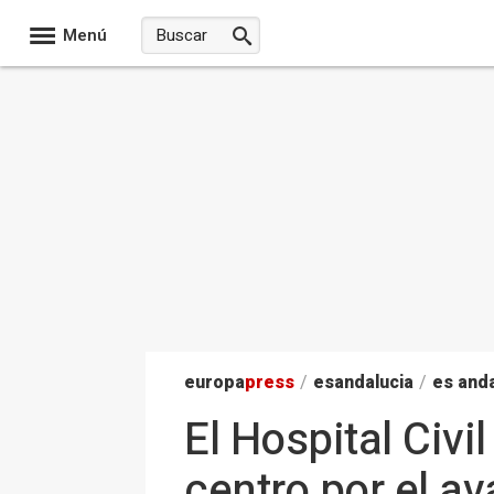
Menú
europa
press
/
esandalucia
/
es anda
El Hospital Civi
centro por el av