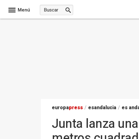
Menú
europa
press
/
esandalucia
/
es anda
Junta lanza una
metros cuadrado