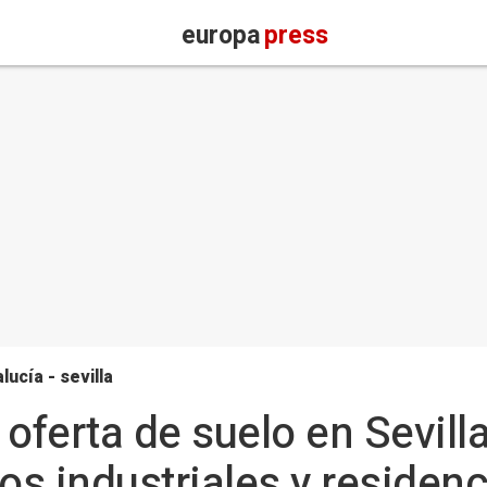
europa
press
lucía - sevilla
 oferta de suelo en Sevill
s industriales y residenc