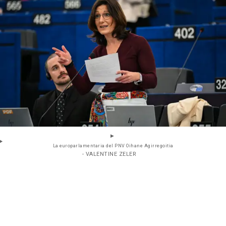
La europarlamentaria del PNV Oihane Agirregoitia
- VALENTINE ZELER