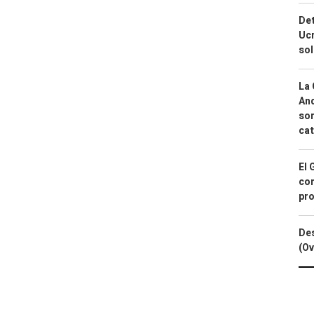
Det
Ucr
so
La 
And
sor
cat
El 
con
pro
Des
(Ov