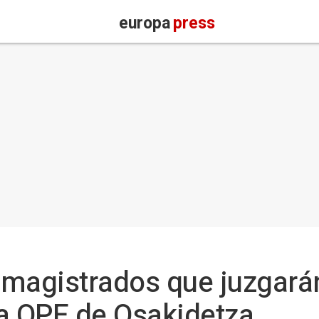
europa
press
magistrados que juzgarán
 la OPE de Osakidetza