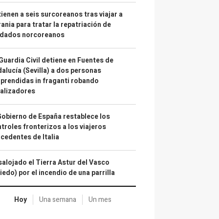
ienen a seis surcoreanos tras viajar a
ania para tratar la repatriación de
ldados norcoreanos
Guardia Civil detiene en Fuentes de
alucía (Sevilla) a dos personas
prendidas in fraganti robando
alizadores
Gobierno de España restablece los
troles fronterizos a los viajeros
cedentes de Italia
alojado el Tierra Astur del Vasco
iedo) por el incendio de una parrilla
Hoy
Una semana
Un mes