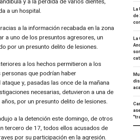
ndíbula y a la pérdida de varios dientes,
La 
da a un hospital.
de 
com
gracias a la información recabada en la zona
zar a uno de los presuntos agresores, un
La 
And
o por un presunto delito de lesiones.
sor
cat
steriores a los hechos permitieron a los
ras personas que podrían haber
Mue
dis
l ataque y, pasadas las once de la mañana
aca
vestigaciones necesarias, detuvieron a una de
años, por un presunto delito de lesiones.
Can
ase
"tr
ndujo a la detención este domingo, de otros
un tercero de 17, todos ellos acusados de
raves por su participación en la agresión.