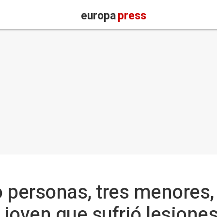
europa
press
 personas, tres menores,
 joven que sufrió lesione