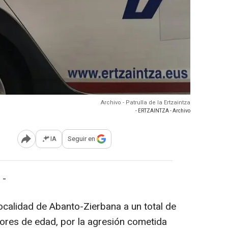
Archivo - Patrulla de la Ertzaintza
- ERTZAINTZA - Archivo
IA
Seguir en
Abrir opciones para compartir
 -
localidad de Abanto-Zierbana a un total de
nores de edad, por la agresión cometida