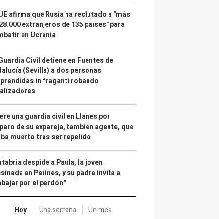
UE afirma que Rusia ha reclutado a "más
28.000 extranjeros de 135 países" para
batir en Ucrania
Guardia Civil detiene en Fuentes de
alucía (Sevilla) a dos personas
prendidas in fraganti robando
alizadores
re una guardia civil en Llanes por
paro de su expareja, también agente, que
ba muerto tras ser repelido
tabria despide a Paula, la joven
sinada en Perines, y su padre invita a
abajar por el perdón"
Hoy
Una semana
Un mes