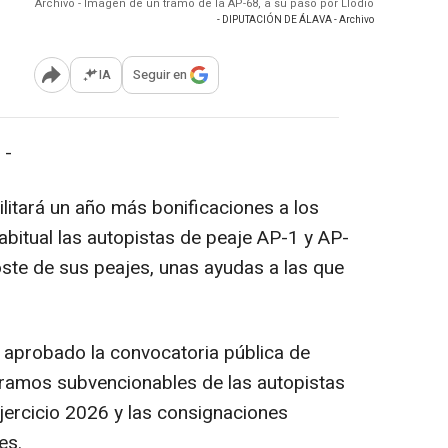
Archivo - Imagen de un tramo de la AP-68, a su paso por Llodio
- DIPUTACIÓN DE ÁLAVA - Archivo
IA
Seguir en
Abrir opciones para compartir
 -
ilitará un año más bonificaciones a los
abitual las autopistas de peaje AP-1 y AP-
coste de sus peajes, unas ayudas a las que
 aprobado la convocatoria pública de
 tramos subvencionables de las autopistas
jercicio 2026 y las consignaciones
es.