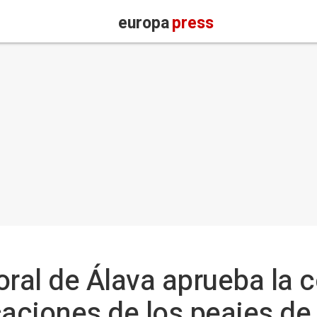
europa
press
oral de Álava aprueba la 
caciones de los peajes de