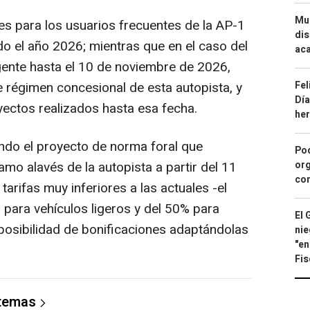
Mue
es para los usuarios frecuentes de la AP-1
dis
o el año 2026; mientras que en el caso del
aca
gente hasta el 10 de noviembre de 2026,
Fel
te régimen concesional de esta autopista, y
Día
ayectos realizados hasta esa fecha.
he
ando el proyecto de norma foral que
Pod
org
ramo alavés de la autopista a partir del 11
con
rifas muy inferiores a las actuales -el
 para vehículos ligeros y del 50% para
El 
 posibilidad de bonificaciones adaptándolas
nie
"en
Fis
 temas