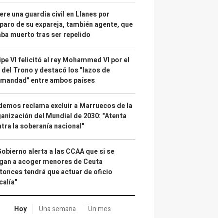
re una guardia civil en Llanes por
paro de su expareja, también agente, que
ba muerto tras ser repelido
ipe VI felicitó al rey Mohammed VI por el
 del Trono y destacó los "lazos de
rmandad" entre ambos países
emos reclama excluir a Marruecos de la
anización del Mundial de 2030: "Atenta
tra la soberanía nacional"
Gobierno alerta a las CCAA que si se
gan a acoger menores de Ceuta
tonces tendrá que actuar de oficio
calía"
Hoy
Una semana
Un mes