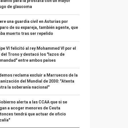
alafilo para la próstata con un mayor
esgo de glaucoma
re una guardia civil en Asturias por
paro de su expareja, también agente, que
ba muerto tras ser repelido
ipe VI felicitó al rey Mohammed VI por el
 del Trono y destacó los "lazos de
rmandad" entre ambos países
emos reclama excluir a Marruecos de la
anización del Mundial de 2030: "Atenta
tra la soberanía nacional"
Gobierno alerta a las CCAA que si se
gan a acoger menores de Ceuta
tonces tendrá que actuar de oficio
calía"