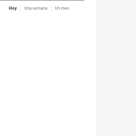
Hoy
Una semana
Un mes