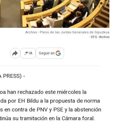
Archivo - Pleno de las Juntas Generales de Gipuzkoa
- DFG - Archivo
IA
Seguir en
Abrir opciones para compartir
 PRESS) -
oa han rechazado este miércoles la
ada por EH Bildu a la propuesta de norma
otos en contra de PNV y PSE y la abstención
inúa su tramitación en la Cámara foral.