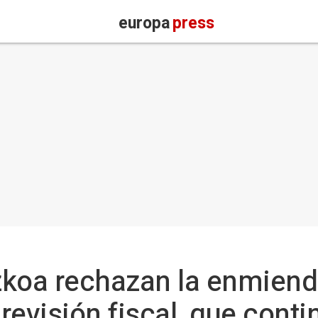
europa
press
koa rechazan la enmienda
 revisión fiscal, que conti