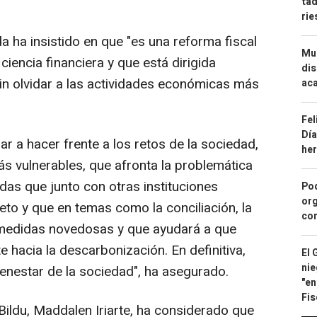
tad
ri
 ha insistido en que "es una reforma fiscal
Mue
ciencia financiera y que está dirigida
dis
sin olvidar a las actividades económicas más
aca
Fel
Día
r a hacer frente a los retos de la sociedad,
he
s vulnerables, que afronta la problemática
das que junto con otras instituciones
Pod
org
eto y que en temas como la conciliación, la
con
 medidas novedosas y que ayudará a que
e hacia la descarbonización. En definitiva,
El 
nie
enestar de la sociedad", ha asegurado.
"en
Fis
Bildu, Maddalen Iriarte, ha considerado que