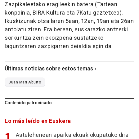
Zazpikaleetako eragileekin batera (Tartean
konpainia, BIRA Kultura eta 7Katu gaztetxea).
Ikuskizunak otsailaren 5ean, 12an, 19an eta 26an
antolatu ziren. Era berean, euskarazko antzerki
sorkuntza zein ekoizpena sustatzeko
laguntzaren zazpigarren deialdia egin da.
Últimas noticias sobre estos temas
Juan Mari Aburto
Contenido patrocinado
Lo más leído en Euskera
Astelehenean aparkalekuak okupatuko dira