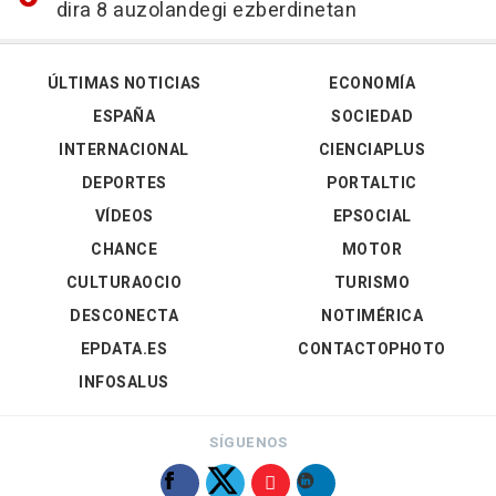
dira 8 auzolandegi ezberdinetan
ÚLTIMAS NOTICIAS
ECONOMÍA
ESPAÑA
SOCIEDAD
INTERNACIONAL
CIENCIAPLUS
DEPORTES
PORTALTIC
VÍDEOS
EPSOCIAL
CHANCE
MOTOR
CULTURAOCIO
TURISMO
DESCONECTA
NOTIMÉRICA
EPDATA.ES
CONTACTOPHOTO
INFOSALUS
SÍGUENOS