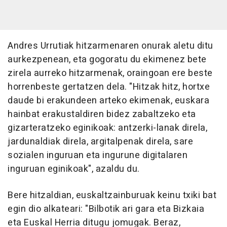
Andres Urrutiak hitzarmenaren onurak aletu ditu
aurkezpenean, eta gogoratu du ekimenez bete
zirela aurreko hitzarmenak, oraingoan ere beste
horrenbeste gertatzen dela. "Hitzak hitz, hortxe
daude bi erakundeen arteko ekimenak, euskara
hainbat erakustaldiren bidez zabaltzeko eta
gizarteratzeko eginikoak: antzerki-lanak direla,
jardunaldiak direla, argitalpenak direla, sare
sozialen inguruan eta ingurune digitalaren
inguruan eginikoak", azaldu du.
Bere hitzaldian, euskaltzainburuak keinu txiki bat
egin dio alkateari: "Bilbotik ari gara eta Bizkaia
eta Euskal Herria ditugu jomugak. Beraz,