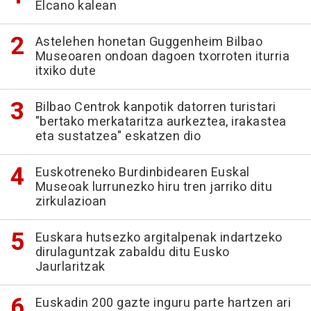
Elcano kalean
Astelehen honetan Guggenheim Bilbao
Museoaren ondoan dagoen txorroten iturria
itxiko dute
Bilbao Centrok kanpotik datorren turistari
"bertako merkataritza aurkeztea, irakastea
eta sustatzea" eskatzen dio
Euskotreneko Burdinbidearen Euskal
Museoak lurrunezko hiru tren jarriko ditu
zirkulazioan
Euskara hutsezko argitalpenak indartzeko
dirulaguntzak zabaldu ditu Eusko
Jaurlaritzak
Euskadin 200 gazte inguru parte hartzen ari