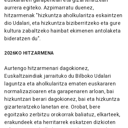
euskararen garapenean eta gizarteratzean
aurrera egiteko. Azpimarratu duenez,
hitzarmenak "hizkuntza aholkularitza eskaintzen
dio Udalari, eta hizkuntza biziberritzeko eta gure
kultura zabaltzeko hainbat ekimenen antolaketa
bideratzen du".
2026KO HITZARMENA
Aurtengo hitzarmenari dagokionez,
Euskaltzaindiak jarraituko du Bilboko Udalari
laguntza eta aholkularitza ematen euskararen
normalizazioaren eta garapenaren arloan, bai
hizkuntzari berari dagokionez, bai eta hizkuntza
gizarteratzeko lanetan ere. Orobat, bere
egoitzako zerbitzu orokorrak baliatuz, elkarteek,
erakundeek eta herritarrek eskatzen dizkioten