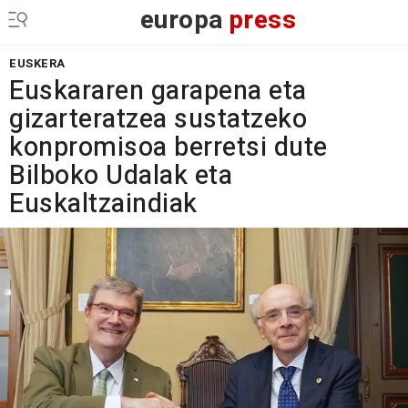
europa
press
EUSKERA
Euskararen garapena eta
gizarteratzea sustatzeko
konpromisoa berretsi dute
Bilboko Udalak eta
Euskaltzaindiak