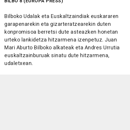
BILBO 8 (EUROPA PRESS)
Bilboko Udalak eta Euskaltzaindiak euskararen
garapenarekin eta gizarteratzearekin duten
konpromisoa berretsi dute asteazken honetan
urteko lankidetza hitzarmena izenpetuz. Juan
Mari Aburto Bilboko alkateak eta Andres Urrutia
euskaltzainburuak sinatu dute hitzarmena,
udaletxean.