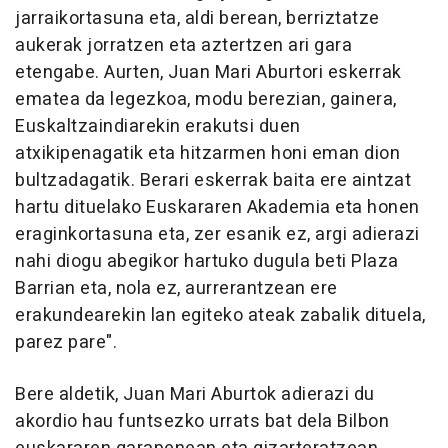
jarraikortasuna eta, aldi berean, berriztatze
aukerak jorratzen eta aztertzen ari gara
etengabe. Aurten, Juan Mari Aburtori eskerrak
ematea da legezkoa, modu berezian, gainera,
Euskaltzaindiarekin erakutsi duen
atxikipenagatik eta hitzarmen honi eman dion
bultzadagatik. Berari eskerrak baita ere aintzat
hartu dituelako Euskararen Akademia eta honen
eraginkortasuna eta, zer esanik ez, argi adierazi
nahi diogu abegikor hartuko dugula beti Plaza
Barrian eta, nola ez, aurrerantzean ere
erakundearekin lan egiteko ateak zabalik dituela,
parez pare".
Bere aldetik, Juan Mari Aburtok adierazi du
akordio hau funtsezko urrats bat dela Bilbon