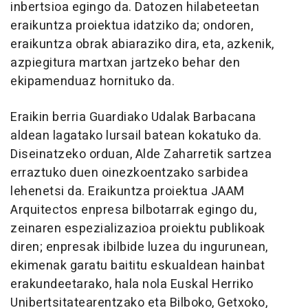
inbertsioa egingo da. Datozen hilabeteetan
eraikuntza proiektua idatziko da; ondoren,
eraikuntza obrak abiaraziko dira, eta, azkenik,
azpiegitura martxan jartzeko behar den
ekipamenduaz hornituko da.
Eraikin berria Guardiako Udalak Barbacana
aldean lagatako lursail batean kokatuko da.
Diseinatzeko orduan, Alde Zaharretik sartzea
erraztuko duen oinezkoentzako sarbidea
lehenetsi da. Eraikuntza proiektua JAAM
Arquitectos enpresa bilbotarrak egingo du,
zeinaren espezializazioa proiektu publikoak
diren; enpresak ibilbide luzea du ingurunean,
ekimenak garatu baititu eskualdean hainbat
erakundeetarako, hala nola Euskal Herriko
Unibertsitatearentzako eta Bilboko, Getxoko,