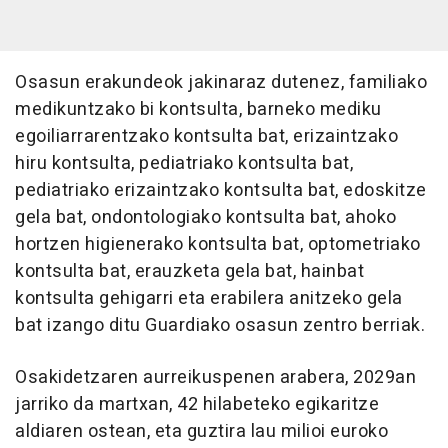
Osasun erakundeok jakinaraz dutenez, familiako
medikuntzako bi kontsulta, barneko mediku
egoiliarrarentzako kontsulta bat, erizaintzako
hiru kontsulta, pediatriako kontsulta bat,
pediatriako erizaintzako kontsulta bat, edoskitze
gela bat, ondontologiako kontsulta bat, ahoko
hortzen higienerako kontsulta bat, optometriako
kontsulta bat, erauzketa gela bat, hainbat
kontsulta gehigarri eta erabilera anitzeko gela
bat izango ditu Guardiako osasun zentro berriak.
Osakidetzaren aurreikuspenen arabera, 2029an
jarriko da martxan, 42 hilabeteko egikaritze
aldiaren ostean, eta guztira lau milioi euroko