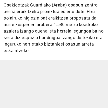
Osakidetzak Guardiako (Araba) osasun zentro
berria eraikitzeko proiektua esleitu dute. Hiru
solairuko higiezin bat eraikitzea proposatu da,
aurreikuspenen arabera 1.580 metro koadroko
azalera izango duena, eta horrela, egungoa baino
sei aldiz espazio handiagoa izango du tokiko eta
inguruko herrietako biztanleei osasun arreta
eskaintzeko.