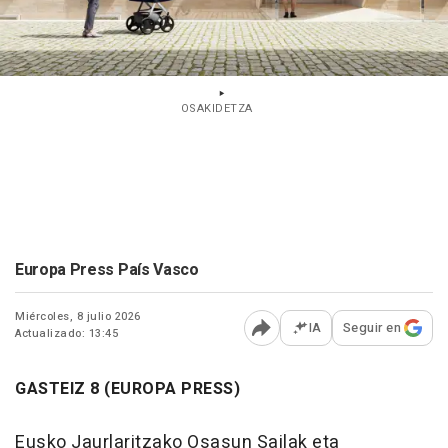
OSAKIDETZA
Europa Press País Vasco
Miércoles, 8 julio 2026
IA
Seguir en
Actualizado: 13:45
Abrir opciones para comp
GASTEIZ 8 (EUROPA PRESS)
Eusko Jaurlaritzako Osasun Sailak eta