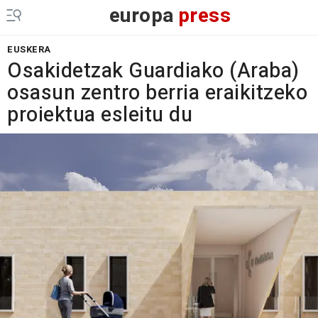
europa
press
EUSKERA
Osakidetzak Guardiako (Araba)
osasun zentro berria eraikitzeko
proiektua esleitu du