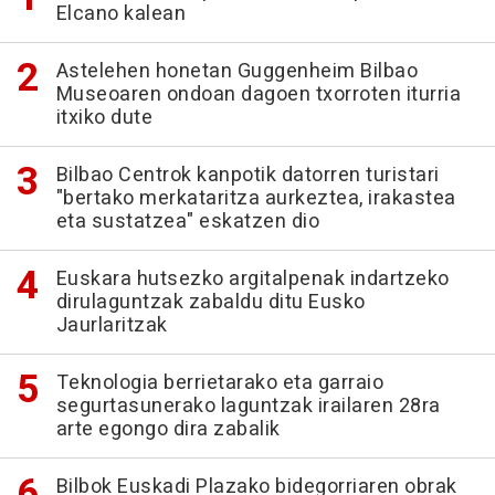
Elcano kalean
Astelehen honetan Guggenheim Bilbao
Museoaren ondoan dagoen txorroten iturria
itxiko dute
Bilbao Centrok kanpotik datorren turistari
"bertako merkataritza aurkeztea, irakastea
eta sustatzea" eskatzen dio
Euskara hutsezko argitalpenak indartzeko
dirulaguntzak zabaldu ditu Eusko
Jaurlaritzak
Teknologia berrietarako eta garraio
segurtasunerako laguntzak irailaren 28ra
arte egongo dira zabalik
Bilbok Euskadi Plazako bidegorriaren obrak