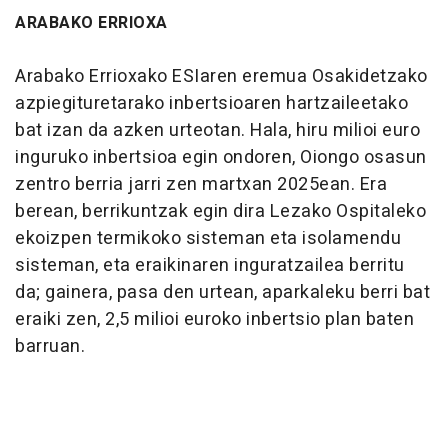
ARABAKO ERRIOXA
Arabako Errioxako ESIaren eremua Osakidetzako
azpiegituretarako inbertsioaren hartzaileetako
bat izan da azken urteotan. Hala, hiru milioi euro
inguruko inbertsioa egin ondoren, Oiongo osasun
zentro berria jarri zen martxan 2025ean. Era
berean, berrikuntzak egin dira Lezako Ospitaleko
ekoizpen termikoko sisteman eta isolamendu
sisteman, eta eraikinaren inguratzailea berritu
da; gainera, pasa den urtean, aparkaleku berri bat
eraiki zen, 2,5 milioi euroko inbertsio plan baten
barruan.