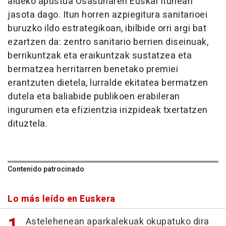
aldeko apustua Osasunaren Euskal Itunean
jasota dago. Itun horren azpiegitura sanitarioei
buruzko ildo estrategikoan, ibilbide orri argi bat
ezartzen da: zentro sanitario berrien diseinuak,
berrikuntzak eta eraikuntzak sustatzea eta
bermatzea herritarren benetako premiei
erantzuten dietela, lurralde ekitatea bermatzen
dutela eta baliabide publikoen erabileran
ingurumen eta efizientzia irizpideak txertatzen
dituztela.
Contenido patrocinado
Lo más leído en Euskera
Astelehenean aparkalekuak okupatuko dira