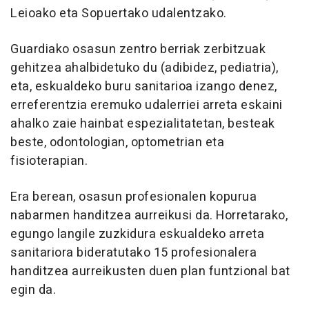
Leioako eta Sopuertako udalentzako.
Guardiako osasun zentro berriak zerbitzuak
gehitzea ahalbidetuko du (adibidez, pediatria),
eta, eskualdeko buru sanitarioa izango denez,
erreferentzia eremuko udalerriei arreta eskaini
ahalko zaie hainbat espezialitatetan, besteak
beste, odontologian, optometrian eta
fisioterapian.
Era berean, osasun profesionalen kopurua
nabarmen handitzea aurreikusi da. Horretarako,
egungo langile zuzkidura eskualdeko arreta
sanitariora bideratutako 15 profesionalera
handitzea aurreikusten duen plan funtzional bat
egin da.