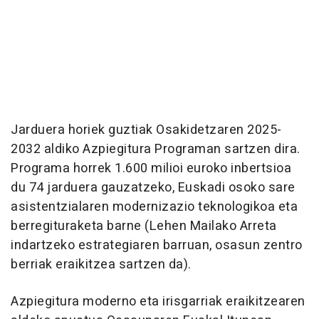
Jarduera horiek guztiak Osakidetzaren 2025-
2032 aldiko Azpiegitura Programan sartzen dira.
Programa horrek 1.600 milioi euroko inbertsioa
du 74 jarduera gauzatzeko, Euskadi osoko sare
asistentzialaren modernizazio teknologikoa eta
berregituraketa barne (Lehen Mailako Arreta
indartzeko estrategiaren barruan, osasun zentro
berriak eraikitzea sartzen da).
Azpiegitura moderno eta irisgarriak eraikitzearen