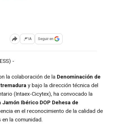
IA
Seguir en
Abrir opciones para compartir
SS) -
con la colaboración de la
Denominación de
xtremadura
y bajo la dirección técnica del
tario (Intaex-Cicytex), ha convocado la
ga Jamón Ibérico DOP Dehesa de
rencia en el reconocimiento de la calidad de
s en la comunidad.