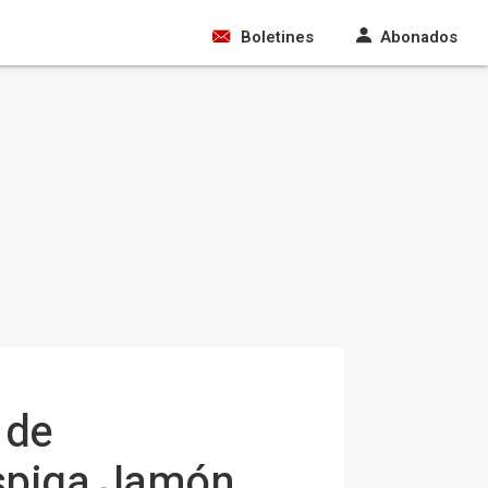
Boletines
Abonados
 de
spiga Jamón