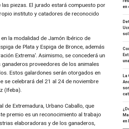
res
e las piezas. El jurado estará compuesto por
en 
ropio instituto y catadores de reconocido
Det
Ucr
so
en la modalidad de Jamón Ibérico de
 Espiga de Plata y Espiga de Bronce, además
Cor
uración Extrema'. Asimismo, se concederá un
Ext
una
s ganaderos proveedores de los animales
os. Estos galardones serán otorgados en
La 
que se celebrará del 21 al 24 de noviembre
And
sor
z (Ifeba).
cat
al de Extremadura, Urbano Caballo, que
¿Dó
ste premio es un reconocimiento al trabajo
Map
en 
ustrias elaboradoras y de los ganaderos,