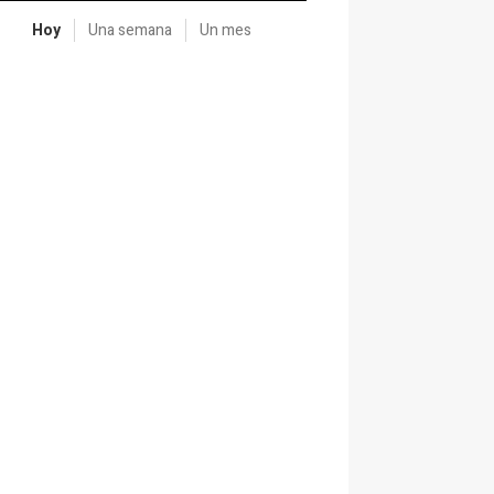
Hoy
Una semana
Un mes