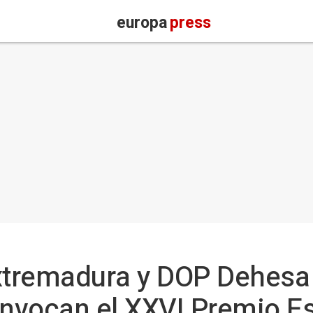
europa
press
Extremadura y DOP Dehesa
nvocan el XXVI Premio E