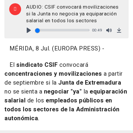
AUDIO: CSIF convocará movilizaciones
si la Junta no negocia ya equiparación
salarial en todos los sectores
00:49
Play
Mute
Down
MÉRIDA, 8 Jul. (EUROPA PRESS) -
El
sindicato CSIF
convocará
concentraciones y movilizaciones
a partir
de septiembre si la
Junta de Extremadura
no se sienta a
negociar "ya"
la
equiparación
salarial
de los
empleados públicos en
todos los sectores de la Administración
autonómica
.