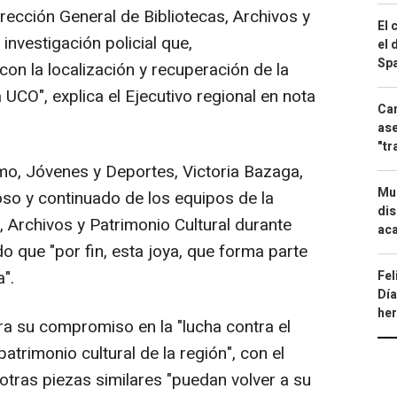
irección General de Bibliotecas, Archivos y
El 
 investigación policial que,
el 
Spa
on la localización y recuperación de la
 UCO", explica el Ejecutivo regional en nota
Can
ase
"tr
mo, Jóvenes y Deportes, Victoria Bazaga,
Mue
oso y continuado de los equipos de la
dis
, Archivos y Patrimonio Cultural durante
aca
o que "por fin, esta joya, que forma parte
a".
Fel
Día
he
a su compromiso en la "lucha contra el
patrimonio cultural de la región", con el
otras piezas similares "puedan volver a su