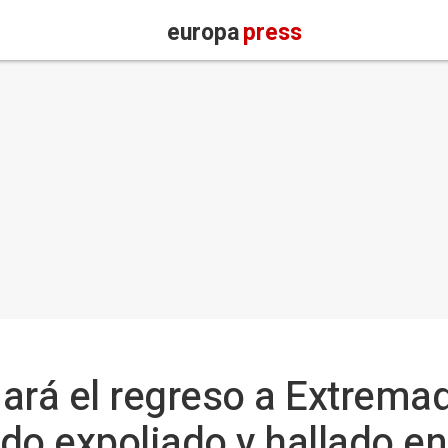
europa
press
ará el regreso a Extremad
do expoliado y hallado e