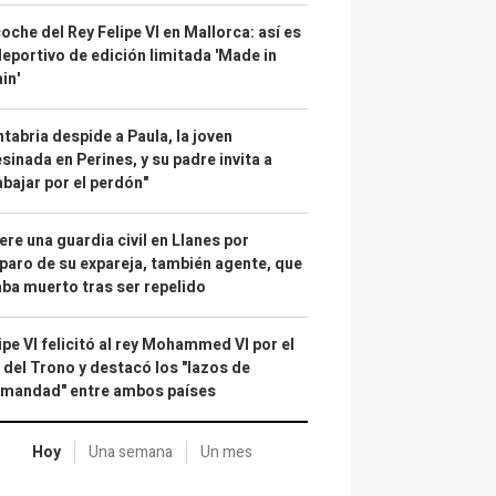
coche del Rey Felipe VI en Mallorca: así es
deportivo de edición limitada 'Made in
in'
tabria despide a Paula, la joven
sinada en Perines, y su padre invita a
abajar por el perdón"
re una guardia civil en Llanes por
paro de su expareja, también agente, que
ba muerto tras ser repelido
ipe VI felicitó al rey Mohammed VI por el
 del Trono y destacó los "lazos de
rmandad" entre ambos países
Hoy
Una semana
Un mes