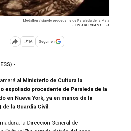
Medallón visigodo procedente de Peraleda de la Mata
- JUNTA DE EXTREMADURA
IA
Seguir en
Abrir opciones para compartir
ESS) -
lamará
al Ministerio de Cultura la
do expoliado procedente de Peraleda de la
o en Nueva York, ya en manos de la
de la Guardia Civil
.
madura, la Dirección General de