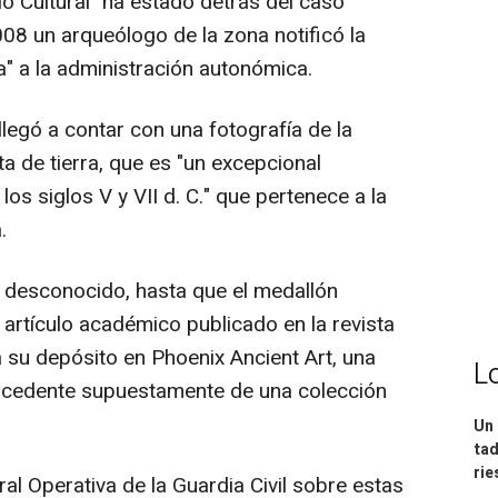
io Cultural "ha estado detrás del caso
08 un arqueólogo de la zona notificó la
za" a la administración autonómica.
egó a contar con una fotografía de la
ta de tierra, que es "un excepcional
os siglos V y VII d. C." que pertenece a la
.
desconocido, hasta que el medallón
artículo académico publicado en la revista
 su depósito en Phoenix Ancient Art, una
L
rocedente supuestamente de una colección
Un 
tad
ri
l Operativa de la Guardia Civil sobre estas