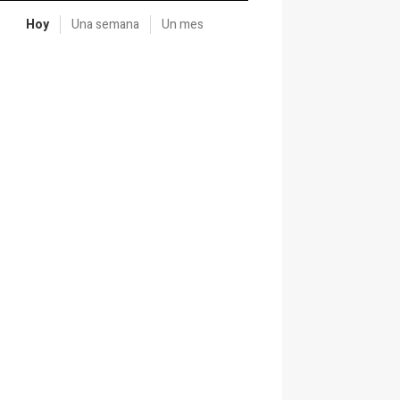
Hoy
Una semana
Un mes