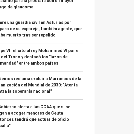
alafilo para la próstata con un mayor
esgo de glaucoma
re una guardia civil en Asturias por
paro de su expareja, también agente, que
ba muerto tras ser repelido
ipe VI felicitó al rey Mohammed VI por el
 del Trono y destacó los "lazos de
rmandad" entre ambos países
emos reclama excluir a Marruecos de la
anización del Mundial de 2030: "Atenta
tra la soberanía nacional"
Gobierno alerta a las CCAA que si se
gan a acoger menores de Ceuta
tonces tendrá que actuar de oficio
calía"