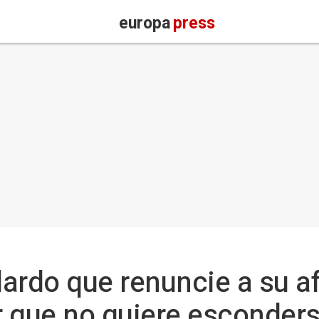
europa
press
llardo que renuncie a su 
 que no quiere esconders