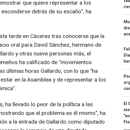
tad
demostrar que quiere representar a los
ri
 esconderse detrás de su escaño", ha
Mue
dis
aca
sta tarde en Cáceres tras conocerse que la
juicio oral para David Sánchez, hermano de
Fel
lardo y otras nueve personas más, el
Día
he
remeños ha calificado de "movimientos
las últimas horas Gallardo, con lo que "ha
Pod
star en la Asamblea y de representar a los
org
ómica".
con
, ha llevado lo peor de la política a las
El 
nie
mostrando que el problema es él mismo", ha
"en
sión a la entrada de Gallardo como diputado
Fis