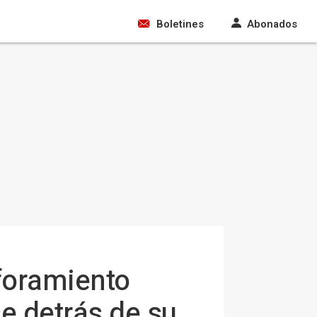
Boletines
Abonados
aforamiento
e detrás de su