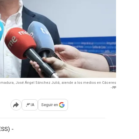
tremadura, José Ángel Sánchez Juliá, aiende a los medios en Cáceres
- PP
IA
Seguir en
Abrir opciones para compartir
SS) -