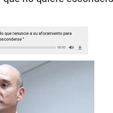
rdo que renuncie a su aforamiento para
esconderse "
00:30
Mute
Download